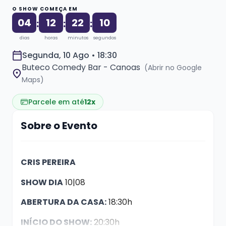
O SHOW COMEÇA EM
04
12
22
09
:
:
:
dias
horas
minutos
segundos
Segunda, 10 Ago • 18:30
Buteco Comedy Bar - Canoas
(Abrir no Google
Maps)
Parcele em até
12x
Sobre o Evento
CRIS PEREIRA
SHOW DIA
10|08
ABERTURA DA CASA:
18:30h
INÍCIO DO SHOW:
20:30h