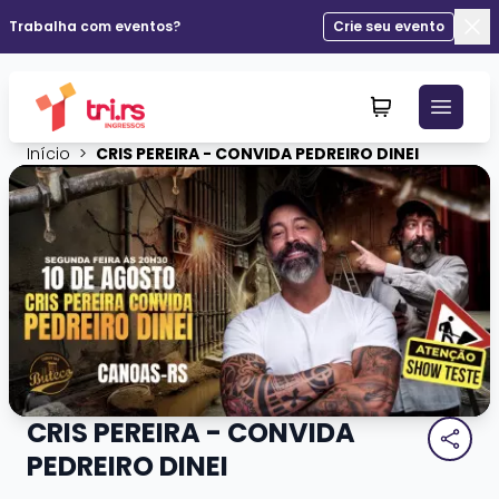
Trabalha com eventos?
Crie seu evento
Fec
Início
>
CRIS PEREIRA - CONVIDA PEDREIRO DINEI
CRIS PEREIRA - CONVIDA
PEDREIRO DINEI