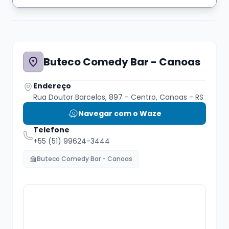
Chegue cedo e garanta um ótimo lugar para o
Buteco Comedy Bar - Canoas
espetáculo, o Buteco conta com um cardápio
variado com porções para até 4 pessoas!!!
Endereço
Além de chopp artesanal, drinks,
Rua Doutor Barcelos, 897 - Centro, Canoas - RS
refrigerantes e sucos!!
Navegar com o Waze
Telefone
+55 (51) 99624-3444
Buteco Comedy Bar - Canoas
Cancelamentos e desistências
somente
com 24h de antecedência para o show, e de
acordo com a política de cancelamento do
Sympla.