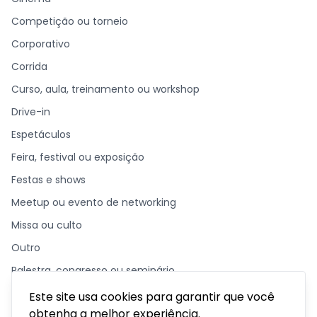
Competição ou torneio
Corporativo
Corrida
Curso, aula, treinamento ou workshop
Drive-in
Espetáculos
Feira, festival ou exposição
Festas e shows
Meetup ou evento de networking
Missa ou culto
Outro
Palestra, congresso ou seminário
Parque temático
Este site usa cookies para garantir que você
obtenha a melhor experiência.
Passeios, excursões ou tour