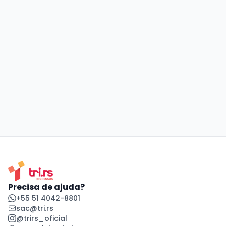
Precisa de ajuda?
+55 51 4042-8801
sac@tri.rs
@trirs_oficial