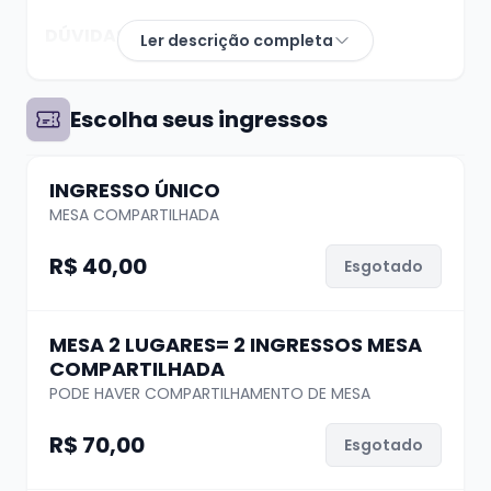
DÚVIDAS? whats (51) 99624 3444
Ler descrição completa
A compra de ingresso garante apenas seu
Escolha seus ingressos
lugar, não a localização da mesa. A
distribuição das mesas se dá de acordo com o
INGRESSO ÚNICO
horário de chegada na casa, quanto antes
MESA COMPARTILHADA
chegar, melhor a mesa.
R$ 40,00
Esgotado
Pedimos que caso haja necessidades
especiais de locomoção ou localização, que
MESA 2 LUGARES= 2 INGRESSOS MESA
sejamos avisados pelo nosso Whats
(51)
COMPARTILHADA
99624 3444
PODE HAVER COMPARTILHAMENTO DE MESA
R$ 70,00
Esgotado