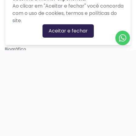
Ao clicar em "Aceitar e fechar" você concorda
Retiro ou acampamento
com o uso de cookies, termos e políticas do
site.
GÊNEROS
Aceitar e fechar
Ação
Biográfico
Comédia
Comédia dramática
Contação
Cult
Dança
Drama
Educação
Espírita