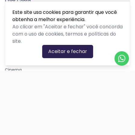
Criar Conta
Pagamento Seguro
Este site usa cookies para garantir que você
obtenha a melhor experiência.
Ao clicar em "Aceitar e fechar" você concorda
com o uso de cookies, termos e políticas do
site.
CATEGORIAS DE EVENTOS
Aceitar e fechar
Carnaval
Cinema
Competição ou torneio
Corporativo
Corrida
Curso, aula, treinamento ou workshop
Drive-in
Espetáculos