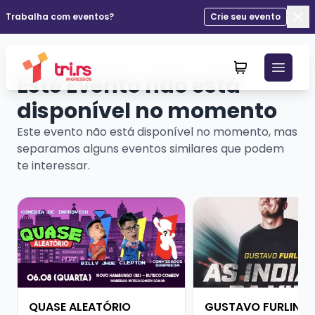
Trabalha com eventos?
Crie seu evento
Fec
Este Evento não está
disponível no momento
Este evento não está disponível no momento, mas
separamos alguns eventos similares que podem
te interessar.
Veja mais sobre QUASE ALEATÓRIO
Veja mais sobre GUS
QUASE ALEATÓRIO
GUSTAVO FURLIN -