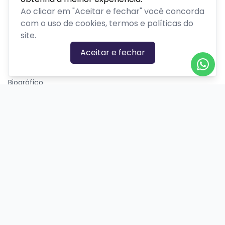
Passeios, excursões ou tour
Ao clicar em "Aceitar e fechar" você concorda
Retiro ou acampamento
com o uso de cookies, termos e políticas do
site.
GÊNEROS
Aceitar e fechar
Ação
Biográfico
Comédia
Comédia dramática
Contação
Cult
Dança
Drama
Educação
Espírita