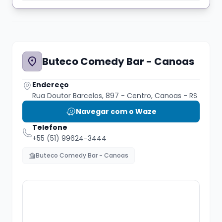
pagamento seu nome vai para nossa lista na
recepção, e no dia do show é só falar seu
nome na chegada.
Buteco Comedy Bar - Canoas
Por exemplo, se seu nome for Astrufio, vc
chega e fala assim: Olá! Fiz uma compra em
Endereço
nome de Arthur, fala Arthur porque Astrufio é
Rua Doutor Barcelos, 897 - Centro, Canoas - RS
um nome ruim demais para ser divulgado!
Navegar com o Waze
Telefone
+55 (51) 99624-3444
Buteco Comedy Bar - Canoas
Chegue cedo e garanta um ótimo lugar para o
espetáculo, o Buteco conta com um cardápio
variado com porções para até 4 pessoas!!!
Além de chopp artesanal, drinks,