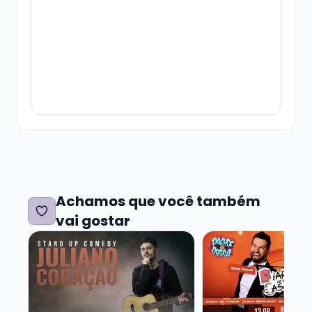
refrigerantes e sucos!!
Cancelamentos e desistências
somente
com 24h de antecedência para o show, e de
acordo com a política de cancelamento do
Tri.rs
Achamos que você também
vai gostar
Veja mais sobre JULIANO CORAÇÃO - SHOW SOLO
Veja mais sobre E
Os ingressos têm validade até o início do
show.