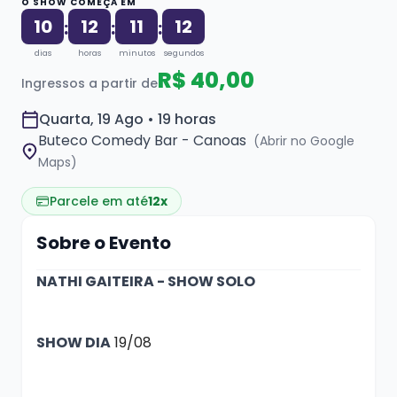
O SHOW COMEÇA EM
10
12
11
12
:
:
:
dias
horas
minutos
segundos
R$ 40,00
Ingressos a partir de
Quarta, 19 Ago • 19 horas
Buteco Comedy Bar - Canoas
(Abrir no Google
Maps)
Parcele em até
12x
Sobre o Evento
NATHI GAITEIRA - SHOW SOLO
SHOW DIA
19/08