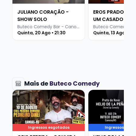
JULIANO CORAÇÃO -
EROS PRADO - DI
SHOW SOLO
UM CASADO
É isso, divirta-se!
Buteco Comedy Bar - Canoas
Quinta, 20 Ago • 21:30
Quinta, 13 Ago • 19
Mais de
Buteco Comedy
Veja mais sobre CRIS PEREIRA - CONVIDA PEDREIRO 
Veja mais sobre HE
Ingressos esgotados
Ingressos voan