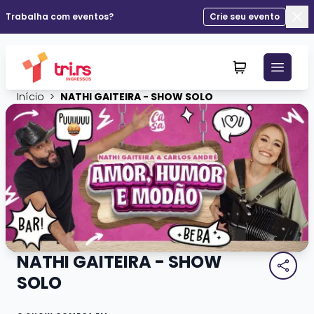
Trabalha com eventos?
Crie seu evento
Fec
Início
>
NATHI GAITEIRA - SHOW SOLO
NATHI GAITEIRA - SHOW
SOLO