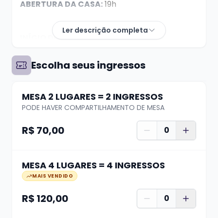
ABERTURA DA CASA:
19h
Ler descrição completa
INÍCIO DO SHOW:
21h
Escolha seus ingressos
MESA 2 LUGARES = 2 INGRESSOS
PODE HAVER COMPARTILHAMENTO DE MESA
DÚVIDAS? whats (51) 99624 3444
R$ 70,00
0
A compra de ingresso garante apenas seu
MESA 4 LUGARES = 4 INGRESSOS
lugar, não a localização da mesa. A
MAIS VENDIDO
distribuição das mesas se dá de acordo com o
horário de chegada na casa, quanto antes
R$ 120,00
0
chegar, melhor a mesa.