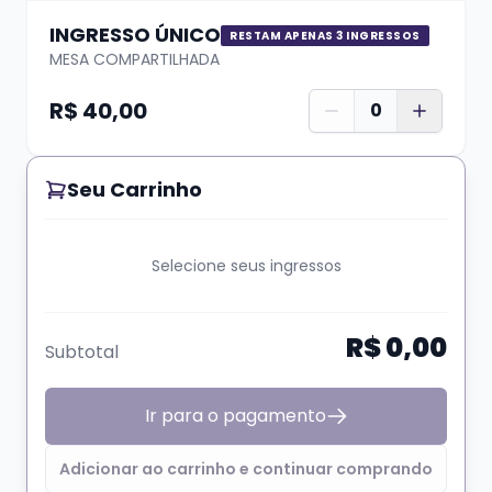
INGRESSO ÚNICO
RESTAM APENAS 3 INGRESSOS
Pedimos que caso haja necessidades
MESA COMPARTILHADA
especiais de locomoção ou localização, que
R$ 40,00
0
sejamos avisados pelo nosso Whats
(51)
99624 3444
Seu Carrinho
Selecione seus ingressos
PROIBIDA
a entrada de menores de 16 anos
na casa, crianças de colo e recém-nascidos.
R$ 0,00
Subtotal
Ir para o pagamento
Adicionar ao carrinho e continuar comprando
O ingresso é virtual, quando você termina o