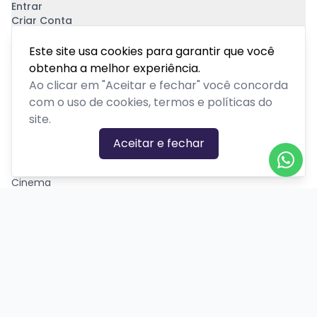
Entrar
Criar Conta
Pagamento Seguro
Este site usa cookies para garantir que você
obtenha a melhor experiência.
Ao clicar em "Aceitar e fechar" você concorda
com o uso de cookies, termos e políticas do
site.
CATEGORIAS DE EVENTOS
Aceitar e fechar
Carnaval
Cinema
Competição ou torneio
Corporativo
Corrida
Curso, aula, treinamento ou workshop
Drive-in