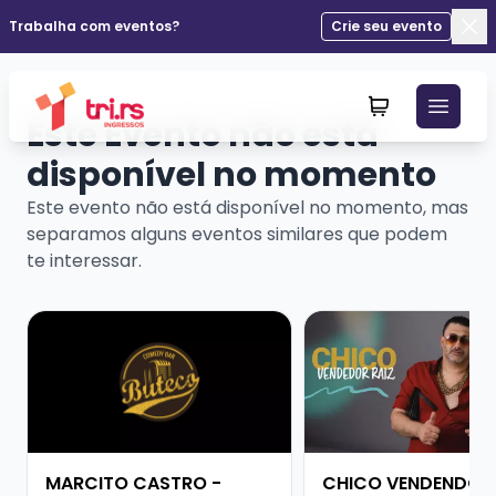
Trabalha com eventos?
Crie seu evento
Fec
Este Evento não está
disponível no momento
Este evento não está disponível no momento, mas
separamos alguns eventos similares que podem
te interessar.
Veja mais sobre MARCITO CASTRO - STANDUP COME
Veja mais sobre CHI
MARCITO CASTRO -
CHICO VENDENDO R