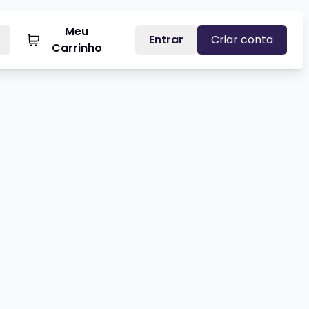
Meu
Entrar
Criar conta
Carrinho
S AVENTURAS DE GORDO LÉO
Veja mais sobre GUSTAVO FURLI