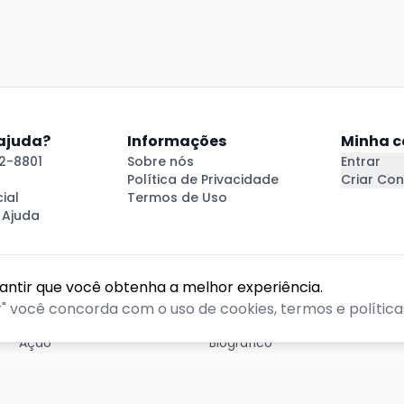
 ajuda?
Informações
Minha c
2-8801
Sobre nós
Entrar
Política de Privacidade
Criar Con
ial
Termos de Uso
 Ajuda
rantir que você obtenha a melhor experiência.
GÊNEROS
r" você concorda com o uso de cookies, termos e políticas
Ação
Biográfico
Comédia
Comédia dramática
Contação
Cult