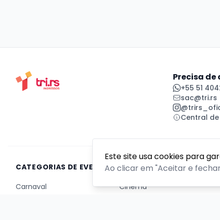
Precisa de
+55 51 404
sac@tri.rs
@trirs_ofic
Central de
Este site usa cookies para ga
CATEGORIAS DE EVENTOS
Ao clicar em "Aceitar e fecha
Carnaval
Cinema
Competição ou torneio
Corporativo
Corrida
Curso, aula, treinamento ou workshop