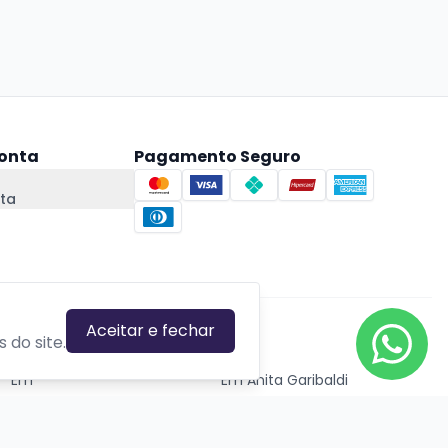
onta
Pagamento Seguro
ta
Aceitar e fechar
CIDADES EM DESTAQUE
 do site.
Em
Em Anita Garibaldi
Em Canela
Em Canoas
Em Caxias do Sul
Em Estrela