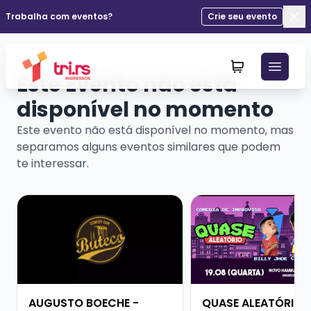
Trabalha com eventos?
Crie seu evento
Fec
Este Evento não está
disponível no momento
Este evento não está disponível no momento, mas
separamos alguns eventos similares que podem
te interessar.
Veja mais sobre AUGUSTO BOECHE - SHOW SOLO
Veja mais sobre QUA
AUGUSTO BOECHE -
QUASE ALEATÓRIO