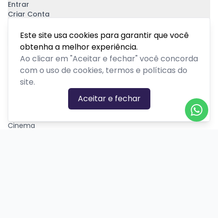
Entrar
Criar Conta
Pagamento Seguro
Este site usa cookies para garantir que você
obtenha a melhor experiência.
Ao clicar em "Aceitar e fechar" você concorda
com o uso de cookies, termos e políticas do
site.
CATEGORIAS DE EVENTOS
Aceitar e fechar
Carnaval
Cinema
Competição ou torneio
Corporativo
Corrida
Curso, aula, treinamento ou workshop
Drive-in