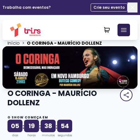
Trabalha com eventos?
Crie seu evento
Fec
Início
>
O CORINGA - MAURÍCIO DOLLENZ
O CORINGA - MAURÍCIO
DOLLENZ
O SHOW COMEÇA EM
05
19
38
53
:
:
:
dias
horas
minutos
segundos