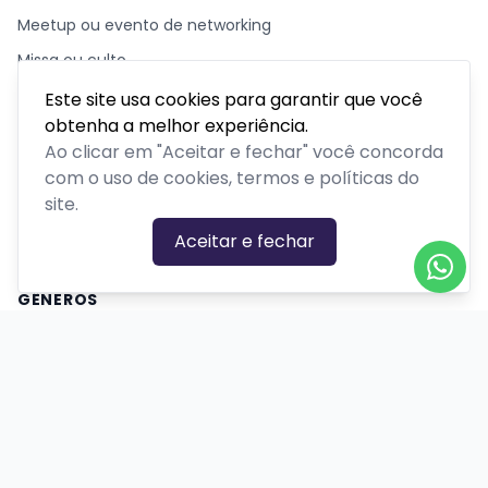
Meetup ou evento de networking
Missa ou culto
Outro
Este site usa cookies para garantir que você
obtenha a melhor experiência.
Palestra, congresso ou seminário
Ao clicar em "Aceitar e fechar" você concorda
Parque temático
com o uso de cookies, termos e políticas do
Passeios, excursões ou tour
site.
Retiro ou acampamento
Aceitar e fechar
GÊNEROS
Ação
Biográfico
Comédia
Comédia dramática
Contação