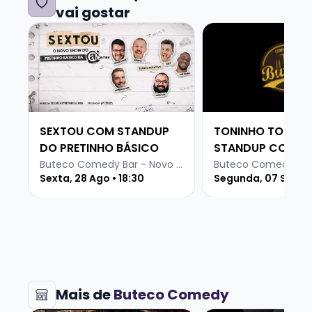
Cancelamentos e desistências
somente
vai gostar
com 24h de antecedência para o show, e de
Veja mais sobre SEXTOU COM STANDUP DO PRETIN
Veja mais sobre 
acordo com a política de cancelamento do
Tri.rs
SEXTOU COM STANDUP
TONINHO TORNAD
Os ingressos têm validade até o início do
DO PRETINHO BÁSICO
STANDUP COMED
show.
Buteco Comedy Bar - Novo Hamburgo
Sexta, 28 Ago • 18:30
Segunda, 07 Set • 1
É isso, divirta-se!
Mais de
Buteco Comedy