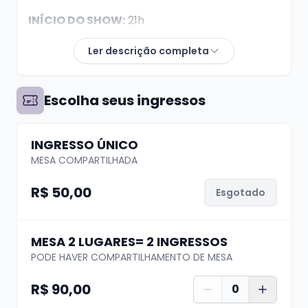
INÍCIO DO SHOW:
21h
Ler descrição completa
DÚVIDAS? whats (51) 99624 3444
Escolha seus ingressos
A compra de ingresso garante apenas seu
lugar, não a localização da mesa. A
INGRESSO ÚNICO
distribuição das mesas se dá de acordo com o
MESA COMPARTILHADA
horário de chegada na casa, quanto antes
chegar, melhor a mesa.
R$ 50,00
Esgotado
Pedimos que caso haja necessidades
MESA 2 LUGARES= 2 INGRESSOS
especiais de locomoção ou localização, que
PODE HAVER COMPARTILHAMENTO DE MESA
sejamos avisados pelo nosso Whats
(51)
R$ 90,00
99624 3444
0