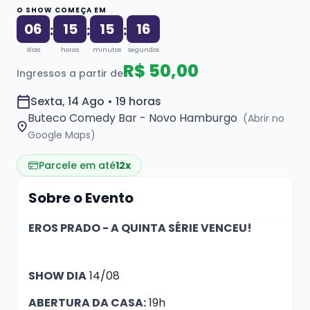
O SHOW COMEÇA EM
06
15
15
16
:
:
:
dias
horas
minutos
segundos
R$ 50,00
Ingressos a partir de
Sexta, 14 Ago • 19 horas
Buteco Comedy Bar - Novo Hamburgo
(Abrir no
Google Maps)
Parcele em até
12x
Sobre o Evento
EROS PRADO - A QUINTA SÉRIE VENCEU!
SHOW DIA
14/08
ABERTURA DA CASA:
19h