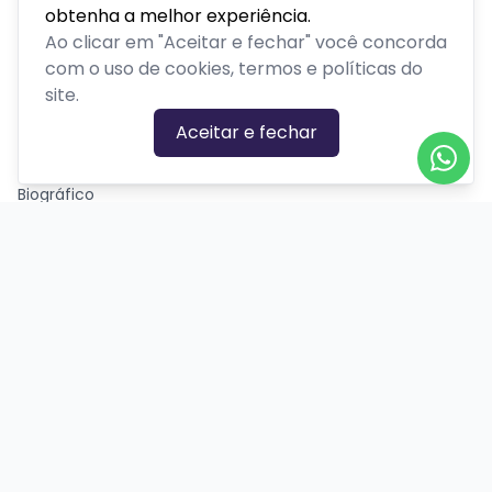
Passeios, excursões ou tour
obtenha a melhor experiência.
Ao clicar em "Aceitar e fechar" você concorda
Retiro ou acampamento
com o uso de cookies, termos e políticas do
site.
GÊNEROS
Aceitar e fechar
Ação
Biográfico
Comédia
Comédia dramática
Contação
Cult
Dança
Drama
Educação
Espírita