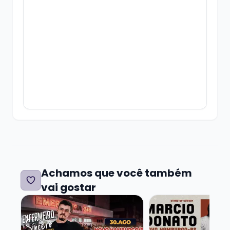
TRI.RS.
Os ingressos têm validade até o início do
show.
É isso, divirta-se!
Achamos que você também
vai gostar
Veja mais sobre ENFERMEIRO SINCERO - ENTRE SERI
Veja mais sobre 