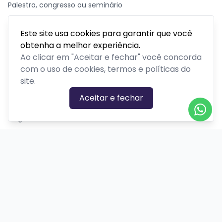
Palestra, congresso ou seminário
Parque temático
Este site usa cookies para garantir que você
Passeios, excursões ou tour
obtenha a melhor experiência.
Retiro ou acampamento
Ao clicar em "Aceitar e fechar" você concorda
com o uso de cookies, termos e políticas do
site.
GÊNEROS
Aceitar e fechar
Ação
Biográfico
Comédia
Comédia dramática
Contação
Cult
Dança
Drama