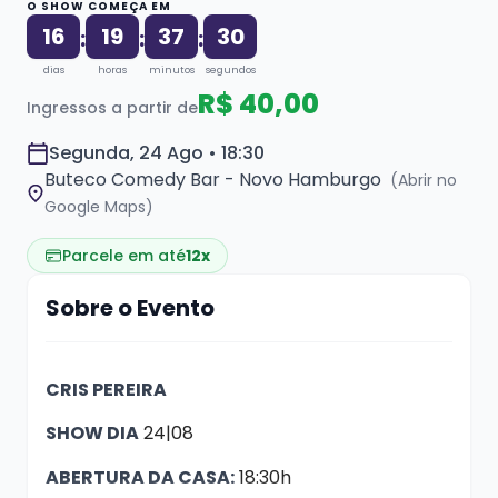
O SHOW COMEÇA EM
16
19
37
30
:
:
:
dias
horas
minutos
segundos
R$ 40,00
Ingressos a partir de
Segunda, 24 Ago • 18:30
Buteco Comedy Bar - Novo Hamburgo
(Abrir no
Google Maps)
Parcele em até
12x
Sobre o Evento
CRIS PEREIRA
SHOW DIA
24|08
ABERTURA DA CASA:
18:30h