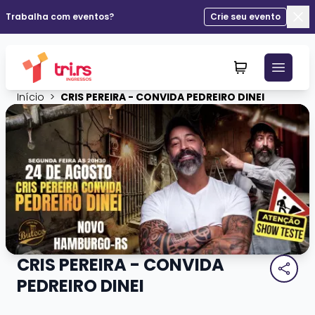
Trabalha com eventos?
Crie seu evento
Fec
Início
>
CRIS PEREIRA - CONVIDA PEDREIRO DINEI
CRIS PEREIRA - CONVIDA
PEDREIRO DINEI