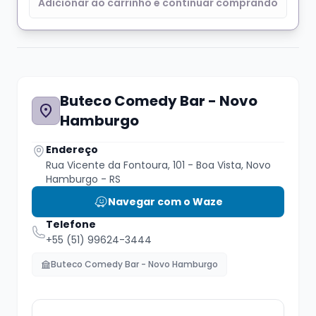
Adicionar ao carrinho e continuar comprando
Chegue cedo e garanta um ótimo lugar para o
Buteco Comedy Bar - Novo
espetáculo, o Buteco conta com um cardápio
Hamburgo
variado com porções para até 4 pessoas!!!
Além de chopp artesanal, drinks,
Endereço
refrigerantes e sucos!!
Rua Vicente da Fontoura, 101 - Boa Vista, Novo
Hamburgo - RS
Navegar com o Waze
Telefone
+55 (51) 99624-3444
Cancelamentos e desistências
somente
Buteco Comedy Bar - Novo Hamburgo
com 24h de antecedência para o show, e de
acordo com a política de cancelamento do
Sympla.