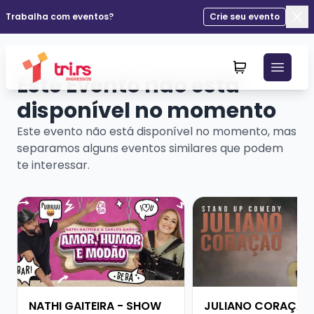
Trabalha com eventos?
Crie seu evento
Fec
Este Evento não está
disponível no momento
Este evento não está disponível no momento, mas
separamos alguns eventos similares que podem
te interessar.
Veja mais sobre NATHI GAITEIRA - SHOW SOLO
Veja mais sobre JU
NATHI GAITEIRA - SHOW
JULIANO CORAÇÃO