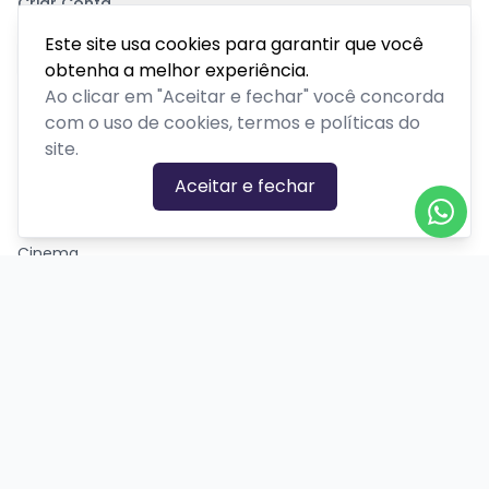
Criar Conta
Pagamento Seguro
Este site usa cookies para garantir que você
obtenha a melhor experiência.
Ao clicar em "Aceitar e fechar" você concorda
com o uso de cookies, termos e políticas do
site.
CATEGORIAS DE EVENTOS
Aceitar e fechar
Carnaval
Cinema
Competição ou torneio
Corporativo
Corrida
Curso, aula, treinamento ou workshop
Drive-in
Espetáculos