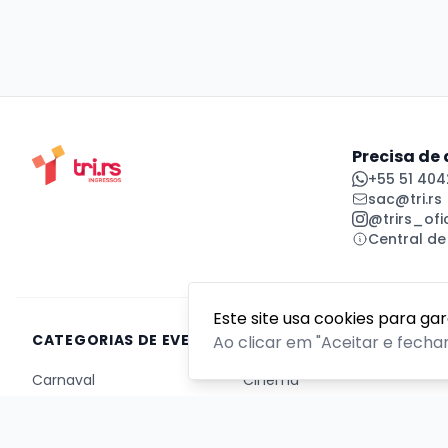
Precisa de
+55 51 404
sac@tri.rs
@trirs_ofic
Central de
Este site usa cookies para ga
CATEGORIAS DE EVENTOS
Ao clicar em "Aceitar e fecha
Carnaval
Cinema
Competição ou torneio
Corporativo
Corrida
Curso, aula, treinamento ou workshop