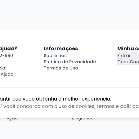
 ajuda?
Informações
Minha c
2-8801
Sobre nós
Entrar
Política de Privacidade
Criar Con
ial
Termos de Uso
 Ajuda
rantir que você obtenha a melhor experiência.
GÊNEROS
r" você concorda com o uso de cookies, termos e políticas
Ação
Biográfico
Comédia
Comédia dramática
Contação
Cult