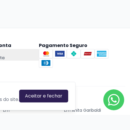
onta
Pagamento Seguro
ta
Aceitar e fechar
CIDADES EM DESTAQUE
 do site.
Em
Em Anita Garibaldi
Em Canela
Em Canoas
Em Caxias do Sul
Em Estrela