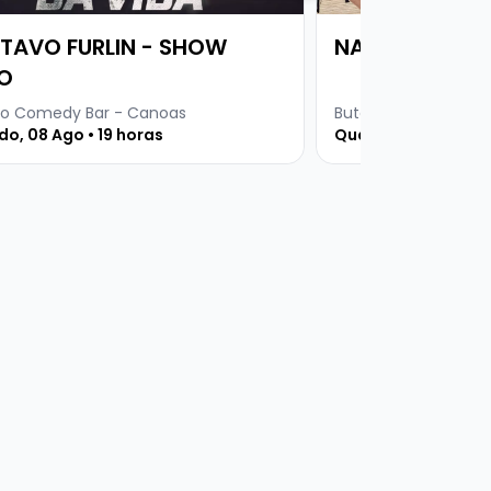
TAVO FURLIN - SHOW
NATHI GAITEI
O
o Comedy Bar - Canoas
Buteco Comedy Bar
o, 08 Ago • 19 horas
Quarta, 19 Ago • 19