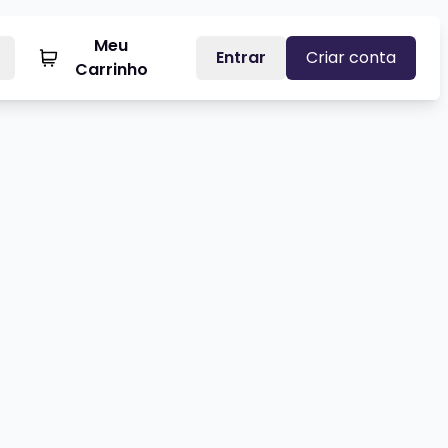
Meu
Entrar
Criar conta
Carrinho
THI GAITEIRA - SHOW SOLO
Veja mais sobre JULIANO CORA