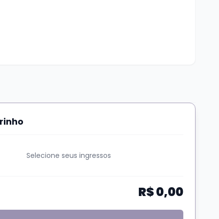
s se dá de acordo com o horário de chegada na
rinho
 nosso Whats
(51) 99624 3444
Selecione seus ingressos
R$ 0,00