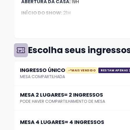
ABERTURA DA CASA:
19H
INÍCIO DO SHOW:
21H
DÚVIDAS? whats (51) 99624 3444
Escolha seus ingresso
A compra de ingresso garante apenas seu luga
casa, quanto antes chegar, melhor a mesa.
INGRESSO ÚNICO
MAIS VENDIDO
RESTAM APENAS 
As mesas poderão ser compartilhadas.*
MESA COMPARTILHADA
Pedimos que caso haja necessidades especiais 
MESA 2 LUGARES= 2 INGRESSOS
PODE HAVER COMPARTILHAMENTO DE MESA
MESA 4 LUGARES= 4 INGRESSOS
PROIBIDA
a entrada de menores de 16 anos na 