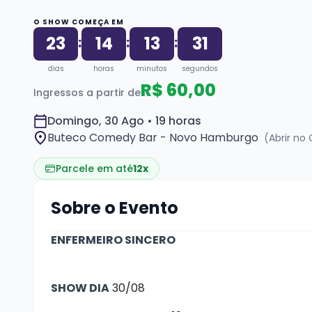
O SHOW COMEÇA EM
23
14
13
29
:
:
:
dias
horas
minutos
segundos
R$ 60,00
Ingressos a partir de
Domingo, 30 Ago • 19 horas
Buteco Comedy Bar - Novo Hamburgo
(Abrir no
Parcele em até
12x
Sobre o Evento
ENFERMEIRO SINCERO
SHOW DIA
30/08