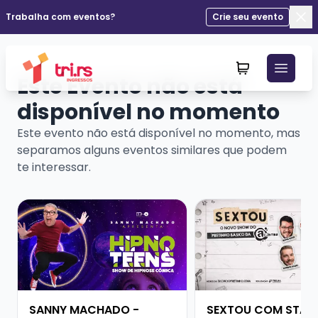
Trabalha com eventos?
Crie seu evento
Fec
Este Evento não está
disponível no momento
Este evento não está disponível no momento, mas
separamos alguns eventos similares que podem
te interessar.
Veja mais sobre SANNY MACHADO - HIPNOTEENS
Veja mais sobre SE
SANNY MACHADO -
SEXTOU COM STAN