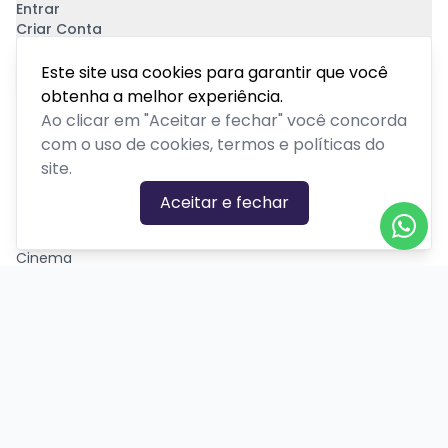
Entrar
Criar Conta
Pagamento Seguro
Este site usa cookies para garantir que você
obtenha a melhor experiência.
Ao clicar em "Aceitar e fechar" você concorda
com o uso de cookies, termos e políticas do
site.
CATEGORIAS DE EVENTOS
Aceitar e fechar
Carnaval
Cinema
Competição ou torneio
Corporativo
Corrida
Curso, aula, treinamento ou workshop
Drive-in