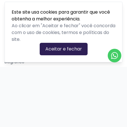
Parque temático
Este site usa cookies para garantir que você
Passeios, excursões ou tour
obtenha a melhor experiência.
Retiro ou acampamento
Ao clicar em "Aceitar e fechar" você concorda
com o uso de cookies, termos e políticas do
site.
GÊNEROS
Aceitar e fechar
Ação
Biográfico
Comédia
Comédia dramática
Contação
Cult
Dança
Drama
Educação