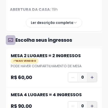
ABERTURA DA CASA:
19h
Ler descrição completa
INÍCIO DO SHOW:
21h
Escolha seus ingressos
DÚVIDAS? whats (51) 99624 3444
MESA 2 LUGARES = 2 INGRESSOS
HipnoTeens é um espetáculo inovador de
MAIS VENDIDO
hipnose cômica criado especialmente para
PODE HAVER COMPARTILHAMENTO DE MESA
crianças e pré-
R$ 60,00
0
adolescentes de 09 a 14 anos. Idealizado pelo
hipnólogo e ilusionista Sanny Machado, o show
foi
MESA 4 LUGARES = 4 INGRESSOS
desenvolvido para atender um público que,
R$ 90,00
0