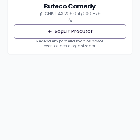
Buteco Comedy
CNPJ: 43.206.014/0001-79
Seguir Produtor
PROIBIDA
a entrada de crianças de colo e
Receba em primeira mão os novos
recém-nascidos.
eventos deste organizador.
O ingresso é virtual, quando você termina o
pagamento seu nome vai para nossa lista na
recepção, e no dia do show é só falar seu
nome na chegada.
Por exemplo, se seu nome for Astrufio, vc
chega e fala assim: Olá! Fiz uma compra em