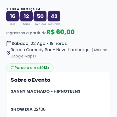
O SHOW COMEÇA EM
16
12
50
42
:
:
:
dias
horas
minutos
segundos
R$ 60,00
Ingressos a partir de
Sábado, 22 Ago • 19 horas
Buteco Comedy Bar - Novo Hamburgo
(Abrir no
Google Maps)
Parcele em até
12x
Sobre o Evento
SANNY MACHADO - HIPNOTEENS
SHOW DIA
22/08