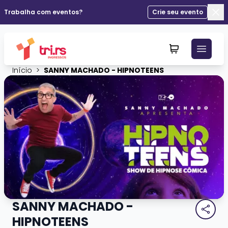
Trabalha com eventos?
Crie seu evento
Fec
Início
>
SANNY MACHADO - HIPNOTEENS
SANNY MACHADO -
HIPNOTEENS