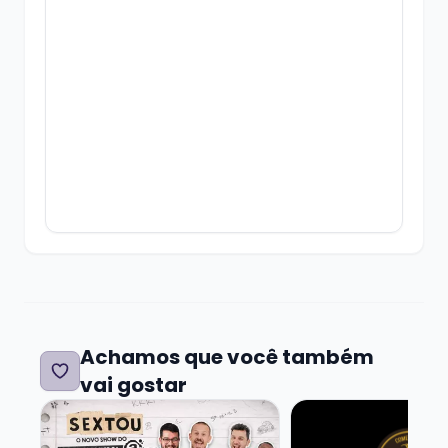
entretenimento, HipnoTeens desperta a
curiosidade sobre o
funcionamento da mente, demonstra a força
da imaginação e mostra que a hipnose pode
ser uma
experiência positiva, educativa e fascinante
quando conduzida com responsabilidade.
Pensado para divertir crianças, encantar
adolescentes e surpreender os adultos que
acompanham a
apresentação, HipnoTeens é uma experiência
Achamos que você também
única onde pais e filhos compartilham
vai gostar
momentos de
Veja mais sobre SEXTOU COM STANDUP DO PRETIN
Veja mais sobre A
humor, admiração e encantamento.