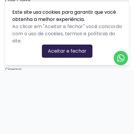
Criar Conta
Pagamento Seguro
Este site usa cookies para garantir que você
obtenha a melhor experiência.
Ao clicar em "Aceitar e fechar" você concorda
com o uso de cookies, termos e políticas do
site.
CATEGORIAS DE EVENTOS
Aceitar e fechar
Carnaval
Cinema
Competição ou torneio
Corporativo
Corrida
Curso, aula, treinamento ou workshop
Drive-in
Espetáculos