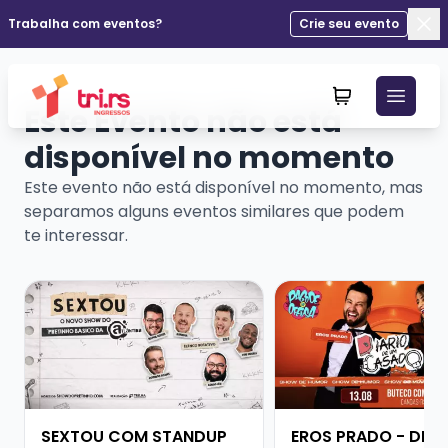
Trabalha com eventos?
Crie seu evento
Fec
Este Evento não está
disponível no momento
Este evento não está disponível no momento, mas
separamos alguns eventos similares que podem
te interessar.
Veja mais sobre SEXTOU COM STANDUP DO PRETINHO
Veja mais sobre ERO
SEXTOU COM STANDUP
EROS PRADO - DIÁR