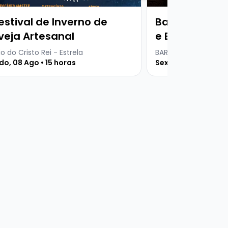
estival de Inverno de
Baruma Serta
veja Artesanal
e Everton + Dj
o do Cristo Rei - Estrela
BARUMA DINNER CLUB
o, 08 Ago • 15 horas
Sexta, 07 Ago • 20 