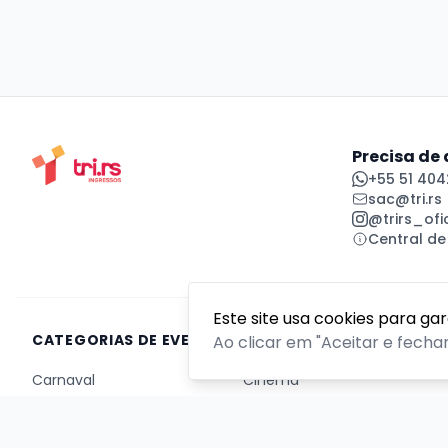
Precisa de
+55 51 404
sac@tri.rs
@trirs_ofic
Central de
Este site usa cookies para ga
CATEGORIAS DE EVENTOS
Ao clicar em "Aceitar e fecha
Carnaval
Cinema
Competição ou torneio
Corporativo
Corrida
Curso, aula, treinamento ou workshop