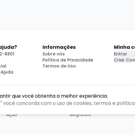
 ajuda?
Informações
Minha c
2-8801
Sobre nós
Entrar
Política de Privacidade
Criar Con
ial
Termos de Uso
 Ajuda
rantir que você obtenha a melhor experiência.
GÊNEROS
r" você concorda com o uso de cookies, termos e políticas
Ação
Biográfico
Comédia
Comédia dramática
Contação
Cult