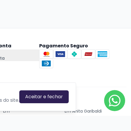
onta
Pagamento Seguro
ta
Aceitar e fechar
CIDADES EM DESTAQUE
 do site.
Em
Em Anita Garibaldi
Em Canela
Em Canoas
Em Caxias do Sul
Em Estrela