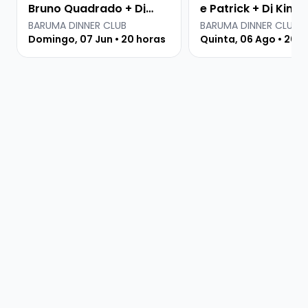
Bruno Quadrado + Dj
e Patrick + Dj Kima
Residente
BARUMA DINNER CLUB
BARUMA DINNER CLUB
Domingo, 07 Jun • 20 horas
Quinta, 06 Ago • 20 