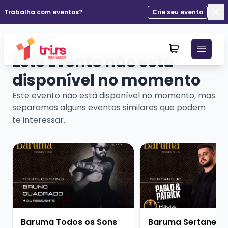
Trabalha com eventos?
Crie seu evento
Fec
Este Evento não está
disponível no momento
Este evento não está disponível no momento, mas
separamos alguns eventos similares que podem
te interessar.
Veja mais sobre Baruma Todos os Sons Bruno Quadrad
Veja mais sobre Barum
Baruma Todos os Sons
Baruma Sertanejo 