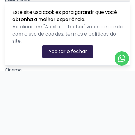
Criar Conta
Pagamento Seguro
Este site usa cookies para garantir que você
obtenha a melhor experiência.
Ao clicar em "Aceitar e fechar" você concorda
com o uso de cookies, termos e políticas do
site.
CATEGORIAS DE EVENTOS
Aceitar e fechar
Carnaval
Cinema
Competição ou torneio
Corporativo
Corrida
Curso, aula, treinamento ou workshop
Drive-in
Espetáculos