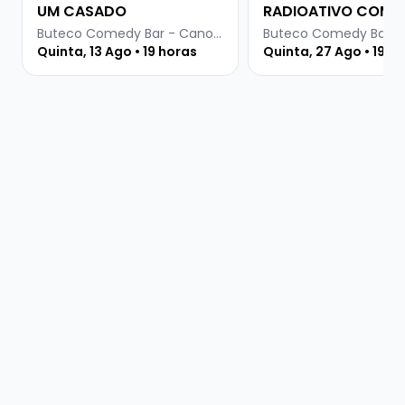
UM CASADO
RADIOATIVO COM E
CLEPTON E RAPHAE
Buteco Comedy Bar - Canoas
Quinta, 13 Ago • 19 horas
Quinta, 27 Ago • 19 h
GOMES DO PRETIN
BÁSICO