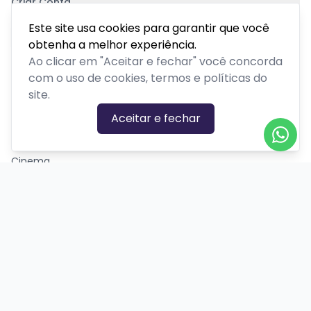
Criar Conta
Pagamento Seguro
Este site usa cookies para garantir que você
obtenha a melhor experiência.
Ao clicar em "Aceitar e fechar" você concorda
com o uso de cookies, termos e políticas do
site.
CATEGORIAS DE EVENTOS
Aceitar e fechar
Carnaval
Cinema
Competição ou torneio
Corporativo
Corrida
Curso, aula, treinamento ou workshop
Drive-in
Espetáculos