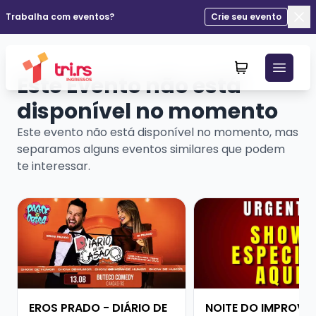
Trabalha com eventos?
Crie seu evento
Fec
Este Evento não está
disponível no momento
Este evento não está disponível no momento, mas
separamos alguns eventos similares que podem
te interessar.
Veja mais sobre EROS PRADO - DIÁRIO DE UM CASAD
Veja mais sobre NOI
EROS PRADO - DIÁRIO DE
NOITE DO IMPROVI