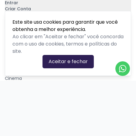
Entrar
Criar Conta
Pagamento Seguro
Este site usa cookies para garantir que você
obtenha a melhor experiência.
Ao clicar em "Aceitar e fechar" você concorda
com o uso de cookies, termos e políticas do
site.
CATEGORIAS DE EVENTOS
Aceitar e fechar
Carnaval
Cinema
Competição ou torneio
Corporativo
Corrida
Curso, aula, treinamento ou workshop
Drive-in