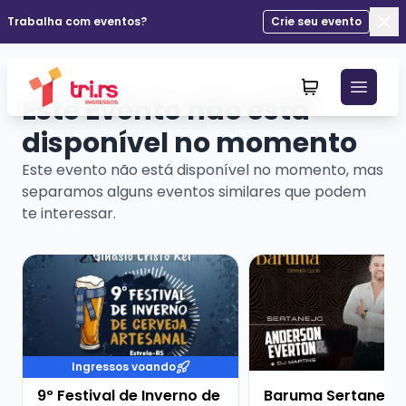
Trabalha com eventos?
Crie seu evento
Fec
Este Evento não está
disponível no momento
Este evento não está disponível no momento, mas
separamos alguns eventos similares que podem
te interessar.
Veja mais sobre 9º Festival de Inverno de Cerveja Art
Veja mais sobre Barum
Ingressos voando
9º Festival de Inverno de
Baruma Sertanejo