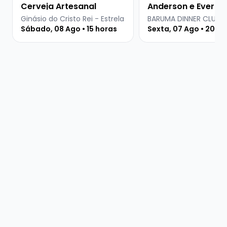
Cerveja Artesanal
Anderson e Everton
Martins
Ginásio do Cristo Rei - Estrela
BARUMA DINNER CLUB
Sábado, 08 Ago • 15 horas
Sexta, 07 Ago • 20 ho