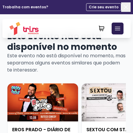
Trabalha com eventos?
Crie seu evento
Fec
Este Evento não está
disponível no momento
Este evento não está disponível no momento, mas
separamos alguns eventos similares que podem
te interessar.
Veja mais sobre EROS PRADO - DIÁRIO DE UM CASAD
Veja mais sobre SE
EROS PRADO - DIÁRIO DE
SEXTOU COM STAN