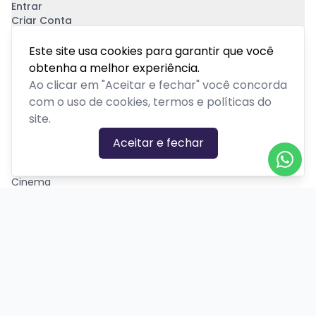
Entrar
Criar Conta
Pagamento Seguro
Este site usa cookies para garantir que você
obtenha a melhor experiência.
Ao clicar em "Aceitar e fechar" você concorda
com o uso de cookies, termos e políticas do
site.
CATEGORIAS DE EVENTOS
Aceitar e fechar
Carnaval
Cinema
Competição ou torneio
Corporativo
Corrida
Curso, aula, treinamento ou workshop
Drive-in