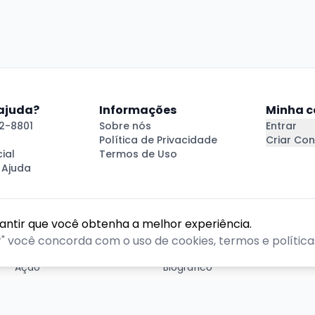
 ajuda?
Informações
Minha c
2-8801
Sobre nós
Entrar
Política de Privacidade
Criar Con
ial
Termos de Uso
 Ajuda
rantir que você obtenha a melhor experiência.
GÊNEROS
r" você concorda com o uso de cookies, termos e políticas
Ação
Biográfico
Comédia
Comédia dramática
Contação
Cult