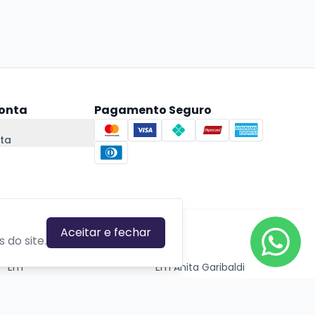
onta
Pagamento Seguro
ta
Aceitar e fechar
CIDADES EM DESTAQUE
 do site.
Em
Em Anita Garibaldi
Em Canela
Em Canoas
Em Caxias do Sul
Em Estrela