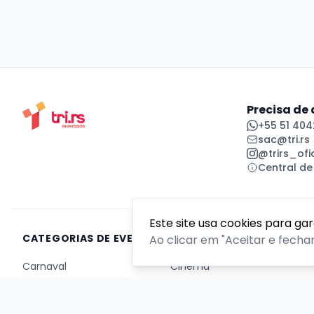
Precisa de
+55 51 404
sac@tri.rs
@trirs_ofic
Central de
Este site usa cookies para ga
CATEGORIAS DE EVENTOS
Ao clicar em "Aceitar e fecha
Carnaval
Cinema
Competição ou torneio
Corporativo
Corrida
Curso, aula, treinamento ou workshop