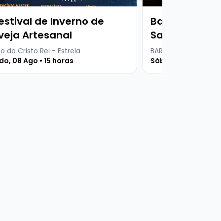
estival de Inverno de
Baruma Serta
veja Artesanal
Santos + Dj S
o do Cristo Rei - Estrela
BARUMA DINNER CLUB
o, 08 Ago • 15 horas
Sábado, 08 Ago • 2