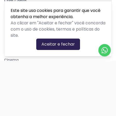
Criar Conta
Pagamento Seguro
Este site usa cookies para garantir que você
obtenha a melhor experiência.
Ao clicar em "Aceitar e fechar" você concorda
com o uso de cookies, termos e políticas do
site.
CATEGORIAS DE EVENTOS
Aceitar e fechar
Carnaval
Cinema
Competição ou torneio
Corporativo
Corrida
Curso, aula, treinamento ou workshop
Drive-in
Espetáculos