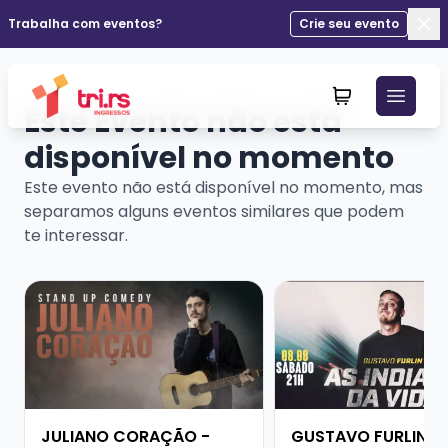
Trabalha com eventos?
Crie seu evento
Fec
Este Evento não está
disponível no momento
Este evento não está disponível no momento, mas
separamos alguns eventos similares que podem
te interessar.
Veja mais sobre JULIANO CORAÇÃO - SHOW SOLO
Veja mais sobre GUS
JULIANO CORAÇÃO -
GUSTAVO FURLIN -