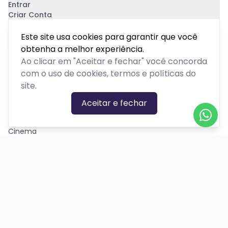
Entrar
Criar Conta
Pagamento Seguro
Este site usa cookies para garantir que você
obtenha a melhor experiência.
Ao clicar em "Aceitar e fechar" você concorda
com o uso de cookies, termos e políticas do
site.
CATEGORIAS DE EVENTOS
Aceitar e fechar
Carnaval
Cinema
Competição ou torneio
Corporativo
Corrida
Curso, aula, treinamento ou workshop
Drive-in