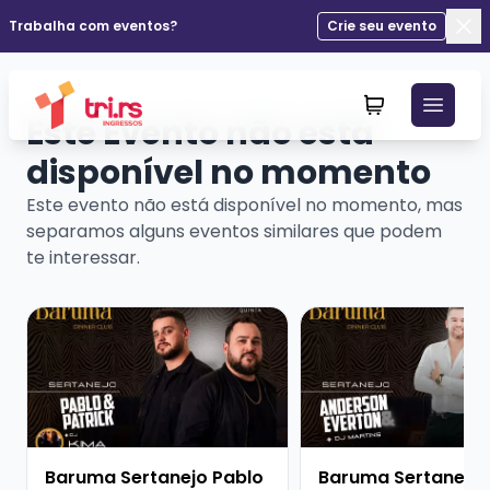
Trabalha com eventos?
Crie seu evento
Fec
Este Evento não está
disponível no momento
Este evento não está disponível no momento, mas
separamos alguns eventos similares que podem
te interessar.
Veja mais sobre Baruma Sertanejo Pablo e Patrick + D
Veja mais sobre Barum
Baruma Sertanejo Pablo
Baruma Sertanejo