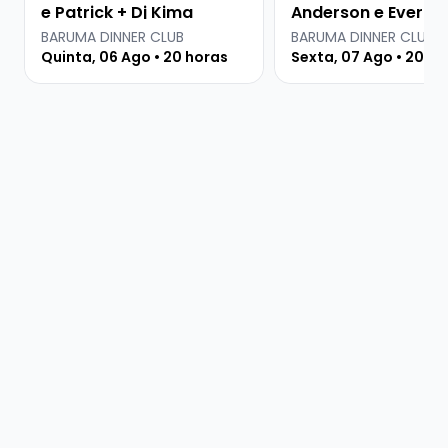
e Patrick + Dj Kima
Anderson e Everton
Martins
BARUMA DINNER CLUB
BARUMA DINNER CLUB
Quinta, 06 Ago • 20 horas
Sexta, 07 Ago • 20 ho