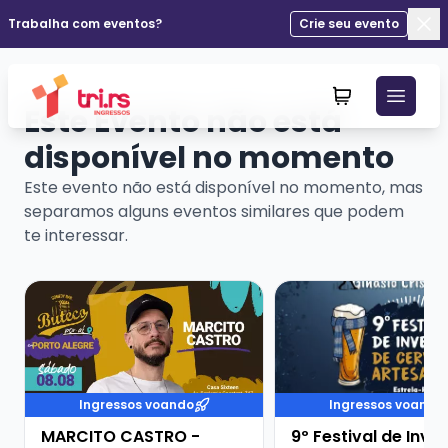
Trabalha com eventos?
Crie seu evento
Fec
Este Evento não está
disponível no momento
Este evento não está disponível no momento, mas
separamos alguns eventos similares que podem
te interessar.
Veja mais sobre MARCITO CASTRO - STANDUP COME
Veja mais sobre 9º Fe
Ingressos voando
Ingressos voando
MARCITO CASTRO -
9º Festival de Inve