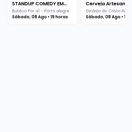
STANDUP COMEDY EM
Cerveja Artesanal
PORTO ALEGRE
Buteco Por aí - Porto alegre
Ginásio do Cristo Rei -
Sábado, 08 Ago • 19 horas
Sábado, 08 Ago • 15 