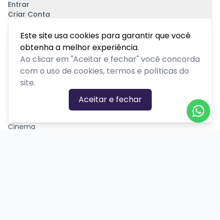
Entrar
Criar Conta
Pagamento Seguro
Este site usa cookies para garantir que você
obtenha a melhor experiência.
Ao clicar em "Aceitar e fechar" você concorda
com o uso de cookies, termos e políticas do
site.
CATEGORIAS DE EVENTOS
Aceitar e fechar
Carnaval
Cinema
Competição ou torneio
Corporativo
Corrida
Curso, aula, treinamento ou workshop
Drive-in