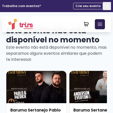
Trabalha com eventos?
Crie seu evento
Fec
Este Evento não está
disponível no momento
Este evento não está disponível no momento, mas
separamos alguns eventos similares que podem
te interessar.
Veja mais sobre Baruma Sertanejo Pablo e Patrick + D
Veja mais sobre Barum
Baruma Sertanejo Pablo
Baruma Sertanejo