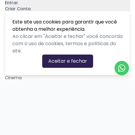
Entrar
Criar Conta
Pagamento Seguro
Este site usa cookies para garantir que você
obtenha a melhor experiência.
Ao clicar em "Aceitar e fechar" você concorda
com o uso de cookies, termos e políticas do
site.
CATEGORIAS DE EVENTOS
Aceitar e fechar
Carnaval
Cinema
Competição ou torneio
Corporativo
Corrida
Curso, aula, treinamento ou workshop
Drive-in