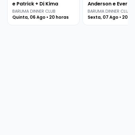
e Patrick + Dj Kima
Anderson e Everton
Martins
BARUMA DINNER CLUB
BARUMA DINNER CLUB
Quinta, 06 Ago • 20 horas
Sexta, 07 Ago • 20 ho