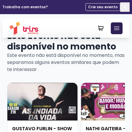
Trabalha com eventos?
Crie seu evento
Fec
Este Evento não está
disponível no momento
Este evento não está disponível no momento, mas
separamos alguns eventos similares que podem
te interessar.
Veja mais sobre GUSTAVO FURLIN - SHOW SOLO
Veja mais sobre NATH
GUSTAVO FURLIN - SHOW
NATHI GAITEIRA - 