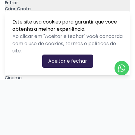
Entrar
Criar Conta
Pagamento Seguro
Este site usa cookies para garantir que você
obtenha a melhor experiência.
Ao clicar em "Aceitar e fechar" você concorda
com o uso de cookies, termos e políticas do
site.
CATEGORIAS DE EVENTOS
Aceitar e fechar
Carnaval
Cinema
Competição ou torneio
Corporativo
Corrida
Curso, aula, treinamento ou workshop
Drive-in