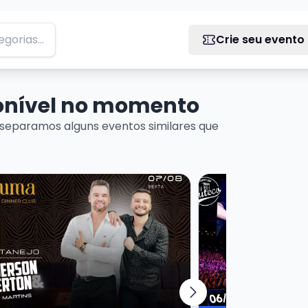
Crie seu evento
ponível no momento
separamos alguns eventos similares que
+ Dj Kima
is sobre Baruma Sertanejo Anderson e Everton + Dj Mart
Veja mais sobre L