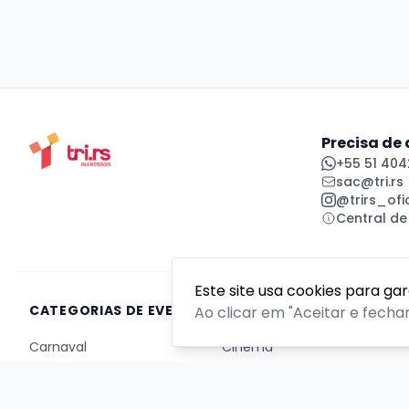
Precisa de
+55 51 404
sac@tri.rs
@trirs_ofic
Central de
Este site usa cookies para ga
CATEGORIAS DE EVENTOS
Ao clicar em "Aceitar e fecha
Carnaval
Cinema
Competição ou torneio
Corporativo
Corrida
Curso, aula, treinamento ou workshop