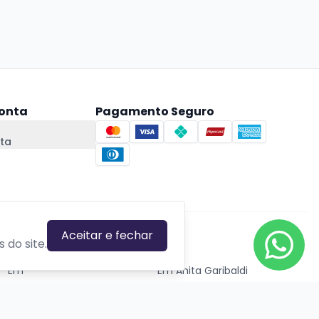
onta
Pagamento Seguro
ta
Aceitar e fechar
CIDADES EM DESTAQUE
 do site.
Em
Em Anita Garibaldi
Em Canela
Em Canoas
Em Caxias do Sul
Em Estrela