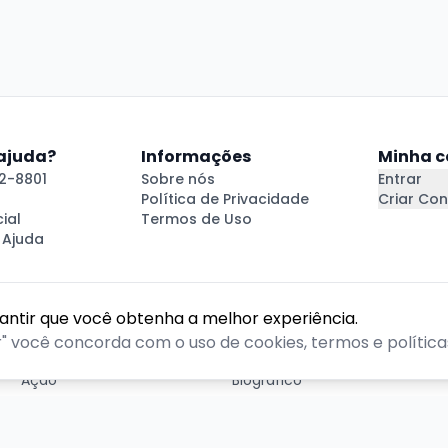
 ajuda?
Informações
Minha c
2-8801
Sobre nós
Entrar
Política de Privacidade
Criar Con
ial
Termos de Uso
 Ajuda
rantir que você obtenha a melhor experiência.
GÊNEROS
r" você concorda com o uso de cookies, termos e políticas
Ação
Biográfico
Comédia
Comédia dramática
Contação
Cult