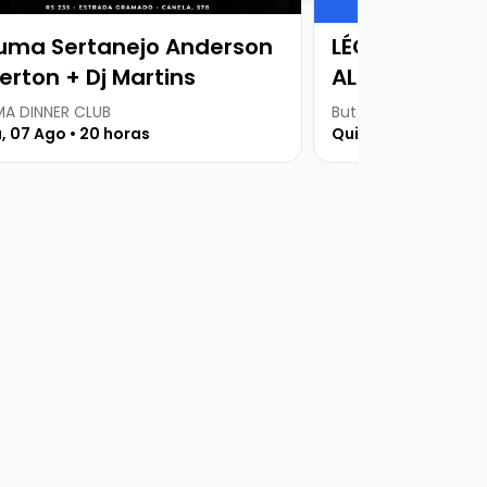
Ingresso
uma Sertanejo Anderson
LÉO COSTA - 
erton + Dj Martins
ALTA PERFOR
A DINNER CLUB
Buteco Comedy Bar
, 07 Ago • 20 horas
Quinta, 06 Ago • 19