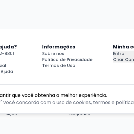
 ajuda?
Informações
Minha c
2-8801
Sobre nós
Entrar
Política de Privacidade
Criar Con
ial
Termos de Uso
 Ajuda
rantir que você obtenha a melhor experiência.
GÊNEROS
r" você concorda com o uso de cookies, termos e políticas
Ação
Biográfico
Comédia
Comédia dramática
Contação
Cult