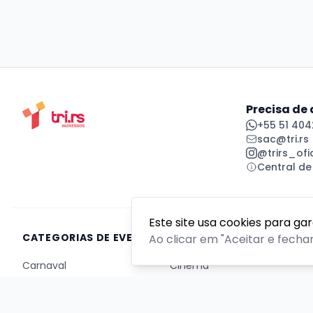
Precisa de
+55 51 404
sac@tri.rs
@trirs_ofic
Central de
Este site usa cookies para ga
CATEGORIAS DE EVENTOS
Ao clicar em "Aceitar e fecha
Carnaval
Cinema
Competição ou torneio
Corporativo
Corrida
Curso, aula, treinamento ou workshop