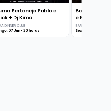
uma Sertanejo Pablo e
Baruma Serta
ick + Dj Kima
e Everton + Dj
A DINNER CLUB
BARUMA DINNER CLUB
go, 07 Jun • 20 horas
Sexta, 07 Ago • 20 