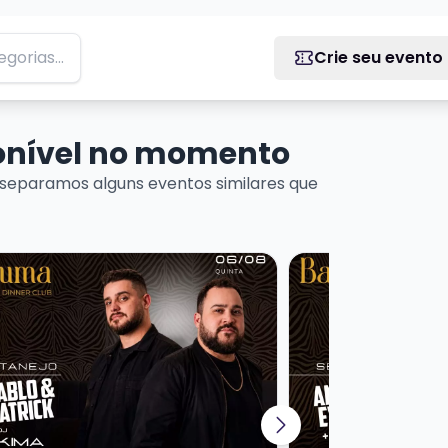
Crie seu evento
ponível no momento
separamos alguns eventos similares que
Artesanal
is sobre Baruma Sertanejo Pablo e Patrick + Dj Kima
Veja mais sobre Bar