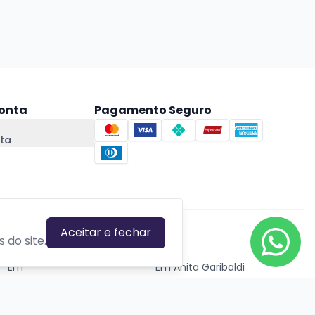
onta
Pagamento Seguro
ta
Aceitar e fechar
CIDADES EM DESTAQUE
 do site.
Em
Em Anita Garibaldi
Em Canela
Em Canoas
Em Caxias do Sul
Em Estrela