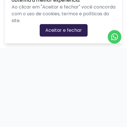
obtenha a melhor experiência.
Ao clicar em "Aceitar e fechar" você concorda
com o uso de cookies, termos e políticas do
site.
Aceitar e fechar
CATEGORIAS DE EVENTOS
Carnaval
Cinema
Competição ou torneio
Corporativo
Corrida
Curso, aula, treinamento ou workshop
Drive-in
Espetáculos
Feira, festival ou exposição
Festas e shows