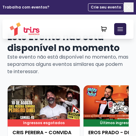
Trabalha com eventos?
Crie seu evento
Fec
Este Evento não está
disponível no momento
Este evento não está disponível no momento, mas
separamos alguns eventos similares que podem
te interessar.
Veja mais sobre CRIS PEREIRA - CONVIDA PEDREIRO DI
Veja mais sobre ERO
Ingressos esgotados
Últimos ingressos
CRIS PEREIRA - CONVIDA
EROS PRADO - DIÁR