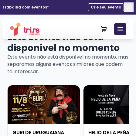
Trabalha com eventos?
Crie seu evento
Fec
Este Evento não está
disponível no momento
Este evento não está disponível no momento, mas
separamos alguns eventos similares que podem
te interessar.
Veja mais sobre GURI DE URUGUAIANA
Veja mais sobre HELI
GURI DE URUGUAIANA
HELIO DE LA PEÑA -