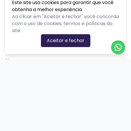
Este site usa cookies para garantir que você
obtenha a melhor experiência.
Ao clicar em "Aceitar e fechar" você concorda
com o uso de cookies, termos e políticas do
site.
CATEGORIAS DE EVENTOS
Aceitar e fechar
Carnaval
Cinema
Competição ou torneio
Corporativo
Corrida
Curso, aula, treinamento ou workshop
Drive-in
Espetáculos
Feira, festival ou exposição