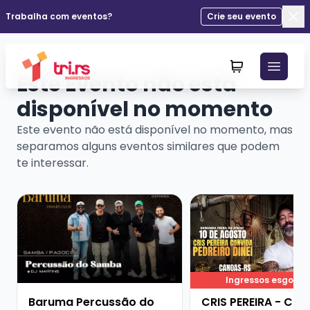
Trabalha com eventos?
Crie seu evento
Fec
Este Evento não está
disponível no momento
Este evento não está disponível no momento, mas
separamos alguns eventos similares que podem
te interessar.
Veja mais sobre Baruma Percussão do Samba + Dj Mar
Veja mais sobre CRIS
Ingressos esgota
Baruma Percussão do
CRIS PEREIRA - CO