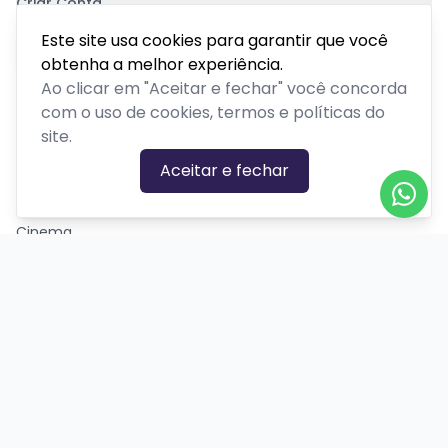
Criar Conta
Pagamento Seguro
Este site usa cookies para garantir que você
obtenha a melhor experiência.
Ao clicar em "Aceitar e fechar" você concorda
com o uso de cookies, termos e políticas do
site.
CATEGORIAS DE EVENTOS
Aceitar e fechar
Carnaval
Cinema
Competição ou torneio
Corporativo
Corrida
Curso, aula, treinamento ou workshop
Drive-in
Espetáculos