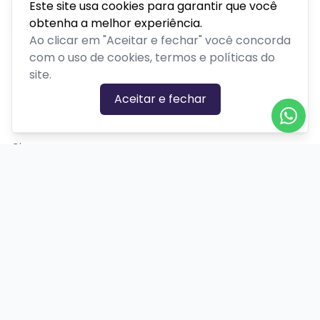
Este site usa cookies para garantir que você
obtenha a melhor experiência.
Ao clicar em "Aceitar e fechar" você concorda
com o uso de cookies, termos e políticas do
site.
CATEGORIAS DE EVENTOS
Aceitar e fechar
Carnaval
Cinema
Competição ou torneio
Corporativo
Corrida
Curso, aula, treinamento ou workshop
Drive-in
Espetáculos
Feira, festival ou exposição