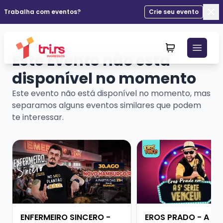
Trabalha com eventos?
Crie seu evento
Fec
Este Evento não está
disponível no momento
Este evento não está disponível no momento, mas
separamos alguns eventos similares que podem
te interessar.
Veja mais sobre ENFERMEIRO SINCERO - ENTRE SERING
Veja mais sobre EROS
ENFERMEIRO SINCERO -
EROS PRADO - A QU