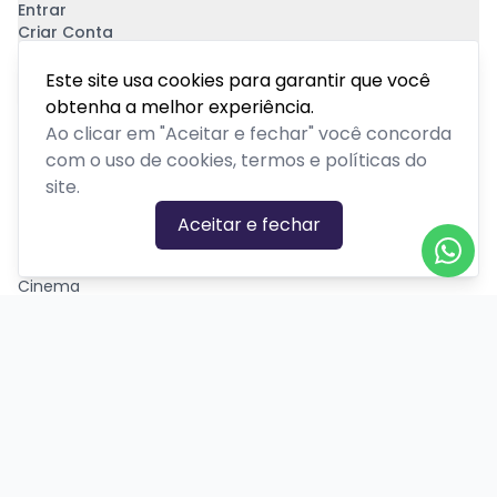
Entrar
Criar Conta
Pagamento Seguro
Este site usa cookies para garantir que você
obtenha a melhor experiência.
Ao clicar em "Aceitar e fechar" você concorda
com o uso de cookies, termos e políticas do
site.
CATEGORIAS DE EVENTOS
Aceitar e fechar
Carnaval
Cinema
Competição ou torneio
Corporativo
Corrida
Curso, aula, treinamento ou workshop
Drive-in