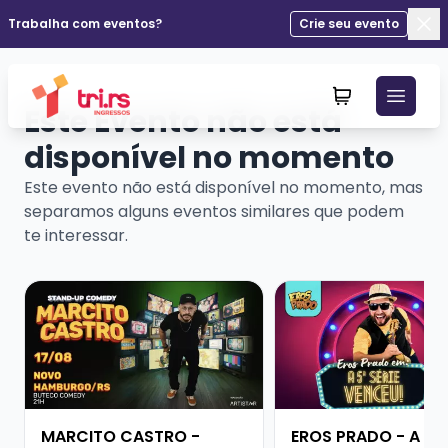
Trabalha com eventos?
Crie seu evento
Fec
Este Evento não está
disponível no momento
Este evento não está disponível no momento, mas
separamos alguns eventos similares que podem
te interessar.
Veja mais sobre MARCITO CASTRO - STANDUP COME
Veja mais sobre EROS
MARCITO CASTRO -
EROS PRADO - A QU