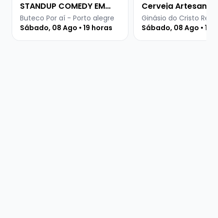
STANDUP COMEDY EM
Cerveja Artesanal
PORTO ALEGRE
Buteco Por aí - Porto alegre
Ginásio do Cristo Rei -
Sábado, 08 Ago • 19 horas
Sábado, 08 Ago • 15 