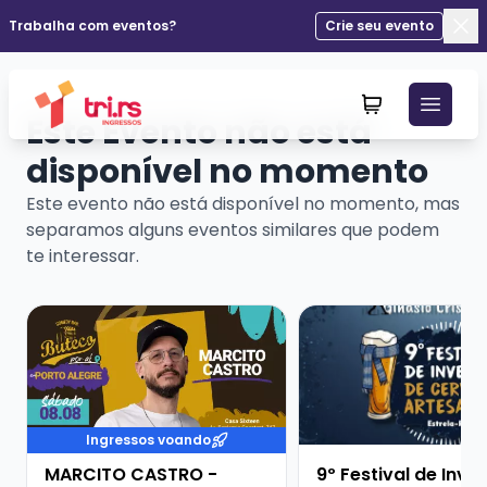
Trabalha com eventos?
Crie seu evento
Fec
Este Evento não está
disponível no momento
Este evento não está disponível no momento, mas
separamos alguns eventos similares que podem
te interessar.
Veja mais sobre MARCITO CASTRO - STANDUP COME
Veja mais sobre 9º Fe
Ingressos voando
MARCITO CASTRO -
9º Festival de Inve