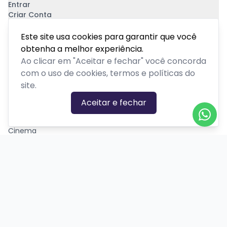
Entrar
Criar Conta
Pagamento Seguro
Este site usa cookies para garantir que você
obtenha a melhor experiência.
Ao clicar em "Aceitar e fechar" você concorda
com o uso de cookies, termos e políticas do
site.
CATEGORIAS DE EVENTOS
Aceitar e fechar
Carnaval
Cinema
Competição ou torneio
Corporativo
Corrida
Curso, aula, treinamento ou workshop
Drive-in