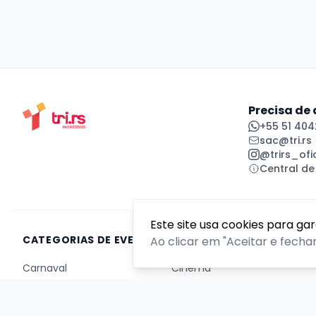
Precisa de
+55 51 404
sac@tri.rs
@trirs_ofic
Central de
Este site usa cookies para ga
CATEGORIAS DE EVENTOS
Ao clicar em "Aceitar e fecha
Carnaval
Cinema
Competição ou torneio
Corporativo
Corrida
Curso, aula, treinamento ou workshop