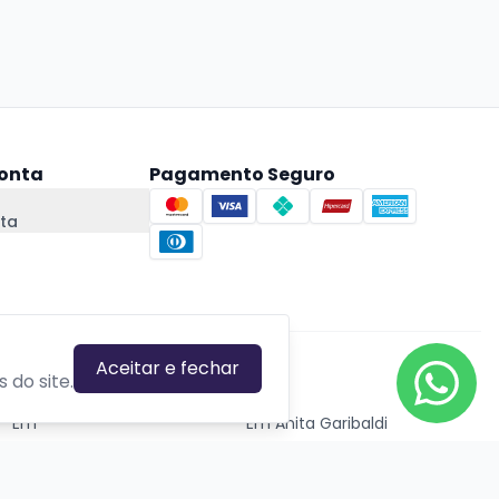
onta
Pagamento Seguro
ta
Aceitar e fechar
CIDADES EM DESTAQUE
 do site.
Em
Em Anita Garibaldi
Em Canela
Em Canoas
Em Caxias do Sul
Em Gravataí