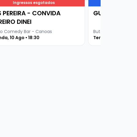
Ingressos esgotados
Ingresso
S PEREIRA - CONVIDA
GURI DE URUG
REIRO DINEI
o Comedy Bar - Canoas
Buteco Comedy Bar
da, 10 Ago • 18:30
Terça, 11 Ago • 19 h