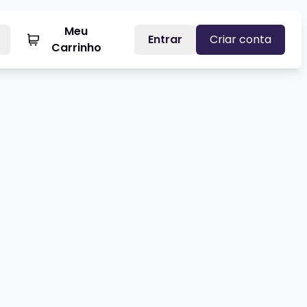
Meu
Entrar
Criar conta
Carrinho
RI DE URUGUAIANA
Veja mais sobre HELIO DE LA PEÑ