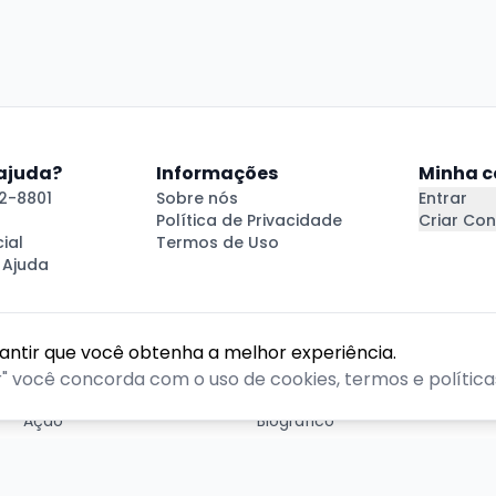
 ajuda?
Informações
Minha c
2-8801
Sobre nós
Entrar
Política de Privacidade
Criar Con
ial
Termos de Uso
 Ajuda
rantir que você obtenha a melhor experiência.
GÊNEROS
r" você concorda com o uso de cookies, termos e políticas
Ação
Biográfico
Comédia
Comédia dramática
Contação
Cult