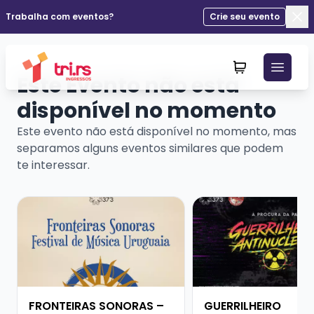
Trabalha com eventos?
Crie seu evento
Fec
Este Evento não está
disponível no momento
Este evento não está disponível no momento, mas
separamos alguns eventos similares que podem
te interessar.
Veja mais sobre FRONTEIRAS SONORAS – FESTIVAL D
Veja mais sobre GUE
FRONTEIRAS SONORAS –
GUERRILHEIRO