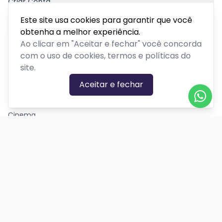
Criar Conta
Pagamento Seguro
Este site usa cookies para garantir que você
obtenha a melhor experiência.
Ao clicar em "Aceitar e fechar" você concorda
com o uso de cookies, termos e políticas do
site.
CATEGORIAS DE EVENTOS
Aceitar e fechar
Carnaval
Cinema
Competição ou torneio
Corporativo
Corrida
Curso, aula, treinamento ou workshop
Drive-in
Espetáculos