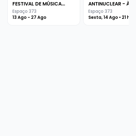
FESTIVAL DE MÚSICA
ANTINUCLEAR - À
URUGUAIA
PROCURA DA PAZ
Espaço 373
Espaço 373
13 Ago - 27 Ago
Sexta, 14 Ago • 21 hor