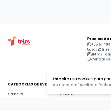
Precisa de
+55 51 404
sac@tri.rs
@trirs_ofic
Central de
Este site usa cookies para ga
CATEGORIAS DE EVENTOS
Ao clicar em "Aceitar e fecha
Carnaval
Cinema
Competição ou torneio
Corporativo
Corrida
Curso, aula, treinamento ou workshop