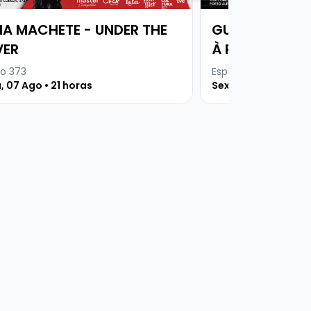
VIA MACHETE - UNDER THE
GUERRILHEIRO
ER
À PROCURA DA
o 373
Espaço 373
, 07 Ago • 21 horas
Sexta, 14 Ago • 21 h