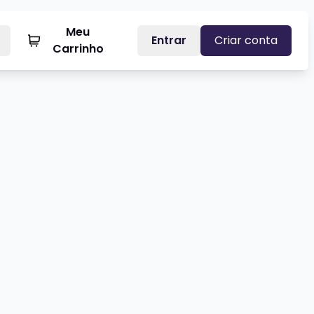
Meu
Entrar
Criar conta
Carrinho
ERRILHEIRO ANTINUCLEAR - À PROCURA DA PAZ
Veja mais sobre LUCIANO LEÃES 