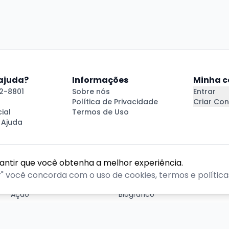
 ajuda?
Informações
Minha c
2-8801
Sobre nós
Entrar
Política de Privacidade
Criar Con
ial
Termos de Uso
 Ajuda
rantir que você obtenha a melhor experiência.
GÊNEROS
r" você concorda com o uso de cookies, termos e políticas
Ação
Biográfico
Comédia
Comédia dramática
Contação
Cult