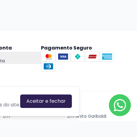
onta
Pagamento Seguro
ta
Aceitar e fechar
CIDADES EM DESTAQUE
 do site.
Em
Em Anita Garibaldi
Em Canela
Em Canoas
Em Caxias do Sul
Em Estrela