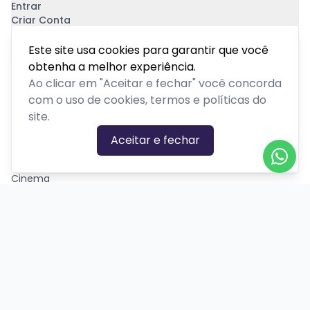
Entrar
Criar Conta
Pagamento Seguro
Este site usa cookies para garantir que você
obtenha a melhor experiência.
Ao clicar em "Aceitar e fechar" você concorda
com o uso de cookies, termos e políticas do
site.
CATEGORIAS DE EVENTOS
Aceitar e fechar
Carnaval
Cinema
Competição ou torneio
Corporativo
Corrida
Curso, aula, treinamento ou workshop
Drive-in