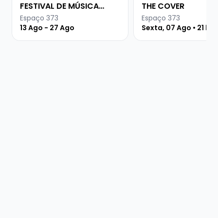
FESTIVAL DE MÚSICA
THE COVER
URUGUAIA
Espaço 373
Espaço 373
13 Ago - 27 Ago
Sexta, 07 Ago • 21 ho