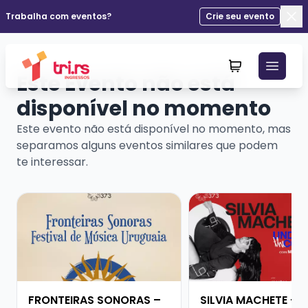
Trabalha com eventos?
Crie seu evento
Fec
Este Evento não está
disponível no momento
Este evento não está disponível no momento, mas
separamos alguns eventos similares que podem
te interessar.
Veja mais sobre FRONTEIRAS SONORAS – FESTIVAL D
Veja mais sobre SIL
FRONTEIRAS SONORAS –
SILVIA MACHETE - 