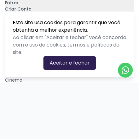
Entrar
Criar Conta
Pagamento Seguro
Este site usa cookies para garantir que você
obtenha a melhor experiência.
Ao clicar em "Aceitar e fechar" você concorda
com o uso de cookies, termos e políticas do
site.
CATEGORIAS DE EVENTOS
Aceitar e fechar
Carnaval
Cinema
Competição ou torneio
Corporativo
Corrida
Curso, aula, treinamento ou workshop
Drive-in