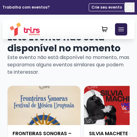
Trabalha com eventos?
Crie seu evento
Fec
Este Evento não está
disponível no momento
Este evento não está disponível no momento, mas
separamos alguns eventos similares que podem
te interessar.
Veja mais sobre FRONTEIRAS SONORAS – FESTIVAL D
Veja mais sobre SIL
FRONTEIRAS SONORAS –
SILVIA MACHETE - 