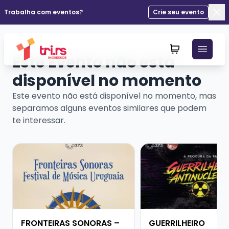
Trabalha com eventos?
Crie seu evento
Fec
Este Evento não está
disponível no momento
Este evento não está disponível no momento, mas
separamos alguns eventos similares que podem
te interessar.
Veja mais sobre FRONTEIRAS SONORAS – FESTIVAL D
Veja mais sobre GUE
FRONTEIRAS SONORAS –
GUERRILHEIRO