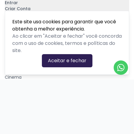
Entrar
Criar Conta
Pagamento Seguro
Este site usa cookies para garantir que você
obtenha a melhor experiência.
Ao clicar em "Aceitar e fechar" você concorda
com o uso de cookies, termos e políticas do
site.
CATEGORIAS DE EVENTOS
Aceitar e fechar
Carnaval
Cinema
Competição ou torneio
Corporativo
Corrida
Curso, aula, treinamento ou workshop
Drive-in