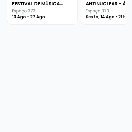
FESTIVAL DE MÚSICA
ANTINUCLEAR - À
URUGUAIA
PROCURA DA PAZ
Espaço 373
Espaço 373
13 Ago - 27 Ago
Sexta, 14 Ago • 21 hor