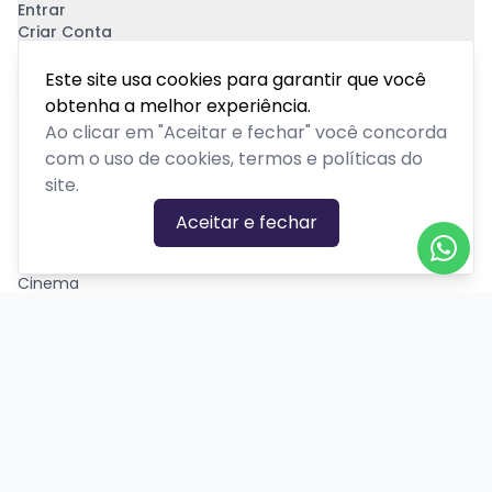
Entrar
Criar Conta
Pagamento Seguro
Este site usa cookies para garantir que você
obtenha a melhor experiência.
Ao clicar em "Aceitar e fechar" você concorda
com o uso de cookies, termos e políticas do
site.
CATEGORIAS DE EVENTOS
Aceitar e fechar
Carnaval
Cinema
Competição ou torneio
Corporativo
Corrida
Curso, aula, treinamento ou workshop
Drive-in