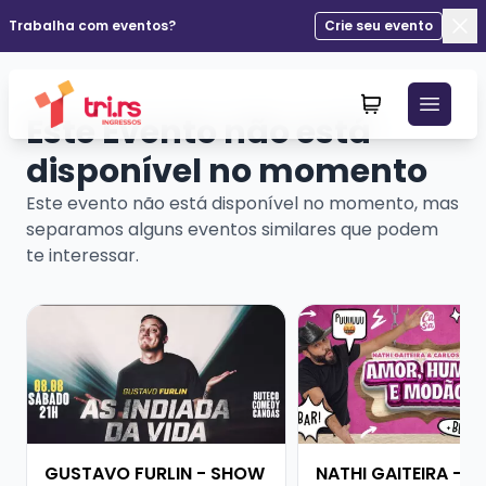
Trabalha com eventos?
Crie seu evento
Fec
Este Evento não está
disponível no momento
Este evento não está disponível no momento, mas
separamos alguns eventos similares que podem
te interessar.
Veja mais sobre GUSTAVO FURLIN - SHOW SOLO
Veja mais sobre NATH
GUSTAVO FURLIN - SHOW
NATHI GAITEIRA - 