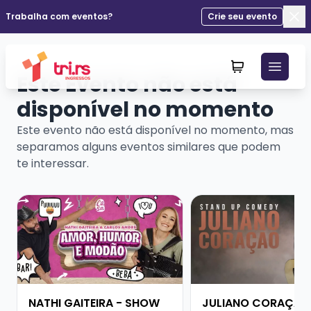
Trabalha com eventos?
Crie seu evento
Fec
Este Evento não está
disponível no momento
Este evento não está disponível no momento, mas
separamos alguns eventos similares que podem
te interessar.
Veja mais sobre NATHI GAITEIRA - SHOW SOLO
Veja mais sobre JU
NATHI GAITEIRA - SHOW
JULIANO CORAÇÃO