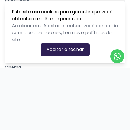
Criar Conta
Pagamento Seguro
Este site usa cookies para garantir que você
obtenha a melhor experiência.
Ao clicar em "Aceitar e fechar" você concorda
com o uso de cookies, termos e políticas do
site.
CATEGORIAS DE EVENTOS
Aceitar e fechar
Carnaval
Cinema
Competição ou torneio
Corporativo
Corrida
Curso, aula, treinamento ou workshop
Drive-in
Espetáculos