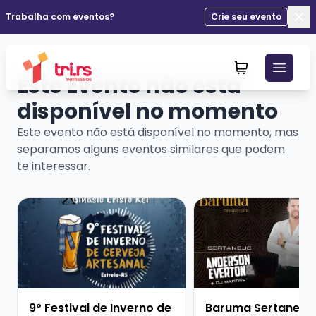
Trabalha com eventos?
Crie seu evento
Fec
Este Evento não está
disponível no momento
Este evento não está disponível no momento, mas
separamos alguns eventos similares que podem
te interessar.
Veja mais sobre 9º Festival de Inverno de Cerveja Art
Veja mais sobre Barum
9º Festival de Inverno de
Baruma Sertanejo