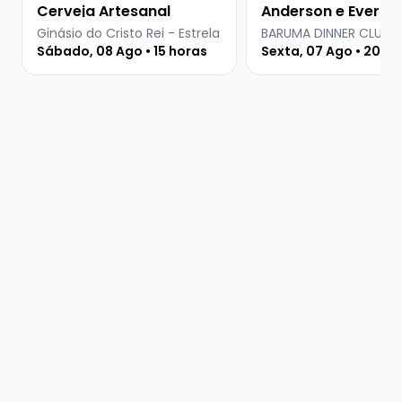
Cerveja Artesanal
Anderson e Everton
Martins
Ginásio do Cristo Rei - Estrela
BARUMA DINNER CLUB
Sábado, 08 Ago • 15 horas
Sexta, 07 Ago • 20 ho