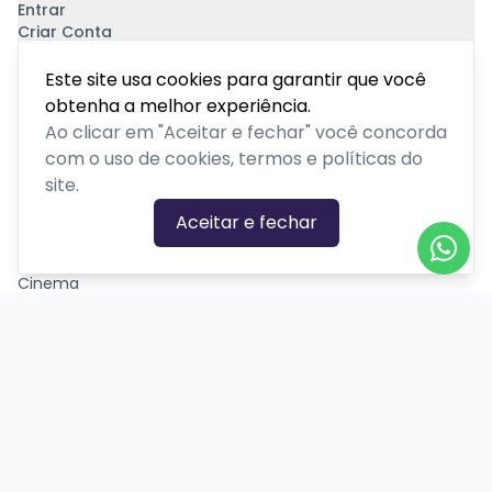
Entrar
Criar Conta
Pagamento Seguro
Este site usa cookies para garantir que você
obtenha a melhor experiência.
Ao clicar em "Aceitar e fechar" você concorda
com o uso de cookies, termos e políticas do
site.
CATEGORIAS DE EVENTOS
Aceitar e fechar
Carnaval
Cinema
Competição ou torneio
Corporativo
Corrida
Curso, aula, treinamento ou workshop
Drive-in