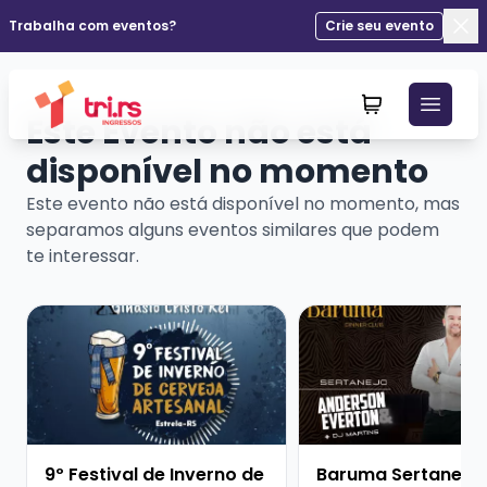
Trabalha com eventos?
Crie seu evento
Fec
Este Evento não está
disponível no momento
Este evento não está disponível no momento, mas
separamos alguns eventos similares que podem
te interessar.
Veja mais sobre 9º Festival de Inverno de Cerveja Art
Veja mais sobre Barum
9º Festival de Inverno de
Baruma Sertanejo