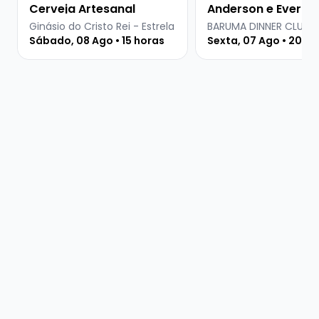
Cerveja Artesanal
Anderson e Everton
Martins
Ginásio do Cristo Rei - Estrela
BARUMA DINNER CLUB
Sábado, 08 Ago • 15 horas
Sexta, 07 Ago • 20 ho