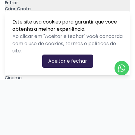
Entrar
Criar Conta
Pagamento Seguro
Este site usa cookies para garantir que você
obtenha a melhor experiência.
Ao clicar em "Aceitar e fechar" você concorda
com o uso de cookies, termos e políticas do
site.
CATEGORIAS DE EVENTOS
Aceitar e fechar
Carnaval
Cinema
Competição ou torneio
Corporativo
Corrida
Curso, aula, treinamento ou workshop
Drive-in