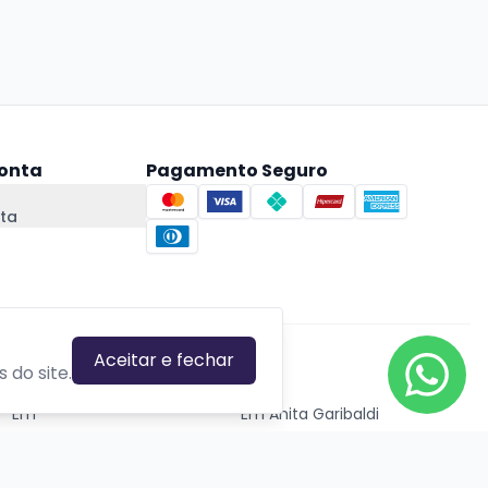
onta
Pagamento Seguro
ta
Aceitar e fechar
CIDADES EM DESTAQUE
 do site.
Em
Em Anita Garibaldi
Em Canela
Em Canoas
Em Caxias do Sul
Em Estrela