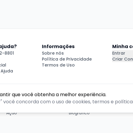
 ajuda?
Informações
Minha c
2-8801
Sobre nós
Entrar
Política de Privacidade
Criar Con
ial
Termos de Uso
 Ajuda
rantir que você obtenha a melhor experiência.
GÊNEROS
r" você concorda com o uso de cookies, termos e políticas
Ação
Biográfico
Comédia
Comédia dramática
Contação
Cult