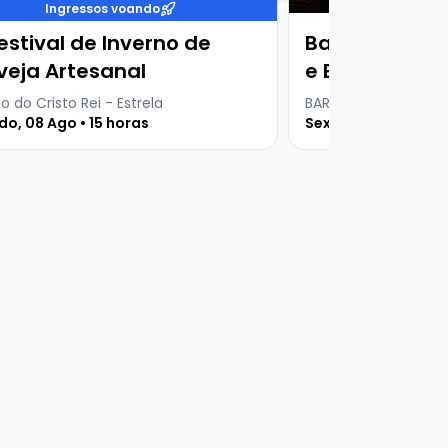
Ingressos voando
estival de Inverno de
Baruma Serta
veja Artesanal
e Everton + Dj
o do Cristo Rei - Estrela
BARUMA DINNER CLUB
o, 08 Ago • 15 horas
Sexta, 07 Ago • 20 