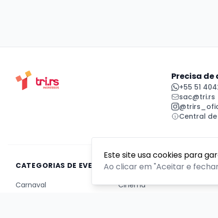
Precisa de
+55 51 404
sac@tri.rs
@trirs_ofic
Central de
Este site usa cookies para ga
CATEGORIAS DE EVENTOS
Ao clicar em "Aceitar e fecha
Carnaval
Cinema
Competição ou torneio
Corporativo
Corrida
Curso, aula, treinamento ou workshop