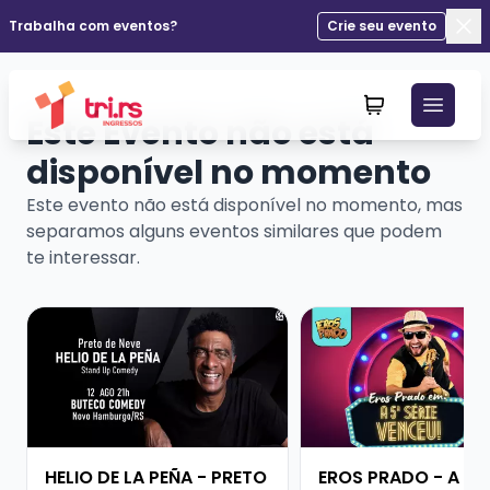
Trabalha com eventos?
Crie seu evento
Fec
Este Evento não está
disponível no momento
Este evento não está disponível no momento, mas
separamos alguns eventos similares que podem
te interessar.
Veja mais sobre HELIO DE LA PEÑA - PRETO DE NEVE
Veja mais sobre EROS
HELIO DE LA PEÑA - PRETO
EROS PRADO - A QU