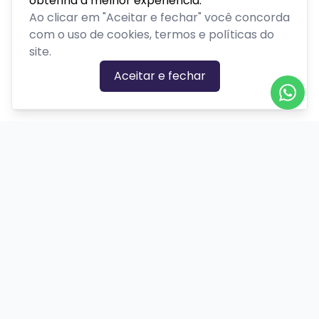
obtenha a melhor experiência.
Ao clicar em "Aceitar e fechar" você concorda
com o uso de cookies, termos e políticas do
site.
Aceitar e fechar
CATEGORIAS DE EVENTOS
Carnaval
Cinema
Competição ou torneio
Corporativo
Corrida
Curso, aula, treinamento ou workshop
Drive-in
Espetáculos
Feira, festival ou exposição
Festas e shows