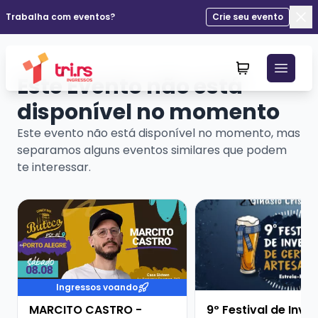
Trabalha com eventos?
Crie seu evento
Fec
Este Evento não está
disponível no momento
Este evento não está disponível no momento, mas
separamos alguns eventos similares que podem
te interessar.
Veja mais sobre MARCITO CASTRO - STANDUP COME
Veja mais sobre 9º Fe
Ingressos voando
MARCITO CASTRO -
9º Festival de Inve