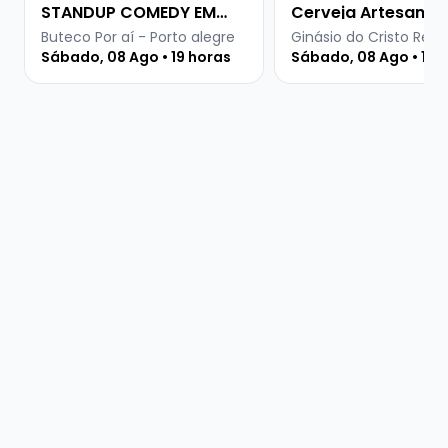
STANDUP COMEDY EM
Cerveja Artesanal
PORTO ALEGRE
Buteco Por aí - Porto alegre
Ginásio do Cristo Rei -
Sábado, 08 Ago • 19 horas
Sábado, 08 Ago • 15 