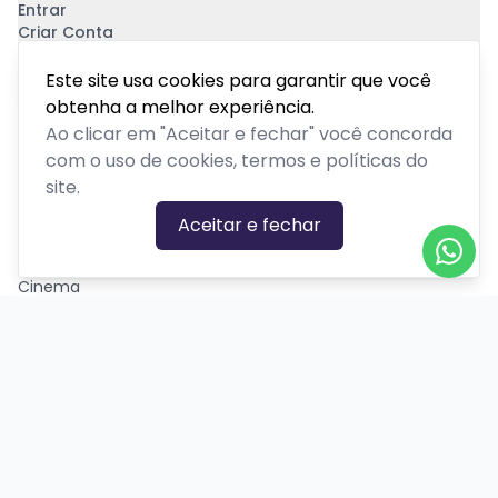
Entrar
Criar Conta
Pagamento Seguro
Este site usa cookies para garantir que você
obtenha a melhor experiência.
Ao clicar em "Aceitar e fechar" você concorda
com o uso de cookies, termos e políticas do
site.
CATEGORIAS DE EVENTOS
Aceitar e fechar
Carnaval
Cinema
Competição ou torneio
Corporativo
Corrida
Curso, aula, treinamento ou workshop
Drive-in