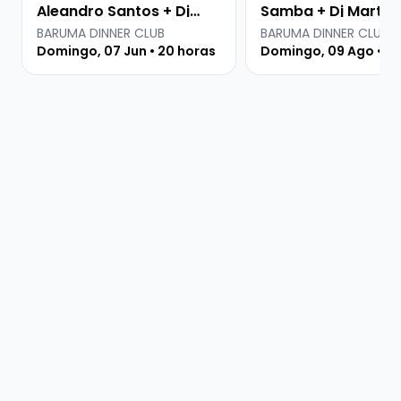
Aleandro Santos + Dj
Samba + Dj Martin
Sana
BARUMA DINNER CLUB
BARUMA DINNER CLUB
Domingo, 07 Jun • 20 horas
Domingo, 09 Ago • 20