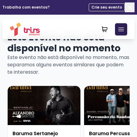
Trabalha com eventos?
Crie seu evento
Fec
Este Evento não está
disponível no momento
Este evento não está disponível no momento, mas
separamos alguns eventos similares que podem
te interessar.
Veja mais sobre Baruma Sertanejo Aleandro Santos + 
Veja mais sobre Baru
Baruma Sertanejo
Baruma Percussão