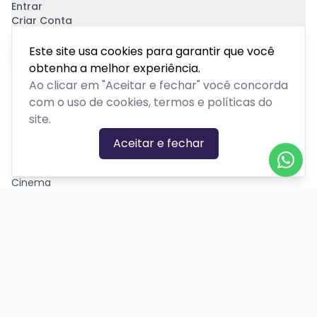
Entrar
Criar Conta
Pagamento Seguro
Este site usa cookies para garantir que você
obtenha a melhor experiência.
Ao clicar em "Aceitar e fechar" você concorda
com o uso de cookies, termos e políticas do
site.
CATEGORIAS DE EVENTOS
Aceitar e fechar
Carnaval
Cinema
Competição ou torneio
Corporativo
Corrida
Curso, aula, treinamento ou workshop
Drive-in