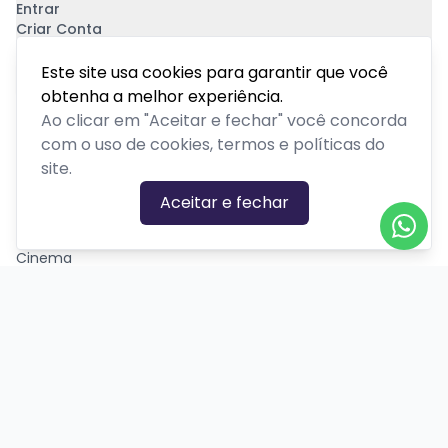
Entrar
Criar Conta
Pagamento Seguro
Este site usa cookies para garantir que você
obtenha a melhor experiência.
Ao clicar em "Aceitar e fechar" você concorda
com o uso de cookies, termos e políticas do
site.
CATEGORIAS DE EVENTOS
Aceitar e fechar
Carnaval
Cinema
Competição ou torneio
Corporativo
Corrida
Curso, aula, treinamento ou workshop
Drive-in