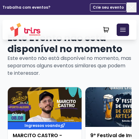
Trabalha com eventos?
Crie seu evento
Fec
Este Evento não está
disponível no momento
Este evento não está disponível no momento, mas
separamos alguns eventos similares que podem
te interessar.
Veja mais sobre MARCITO CASTRO - STANDUP COME
Veja mais sobre 9º Fe
Ingressos voando
MARCITO CASTRO -
9º Festival de Inve