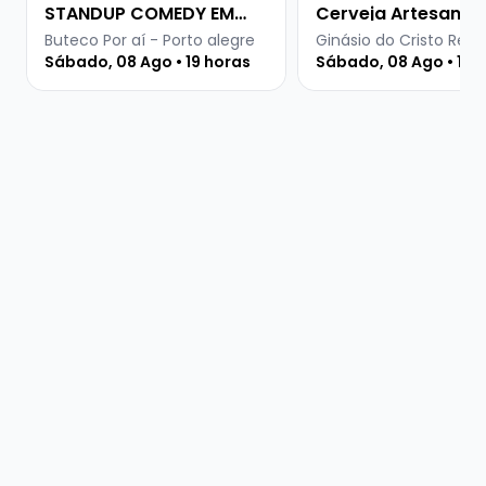
STANDUP COMEDY EM
Cerveja Artesanal
PORTO ALEGRE
Buteco Por aí - Porto alegre
Ginásio do Cristo Rei -
Sábado, 08 Ago • 19 horas
Sábado, 08 Ago • 15 