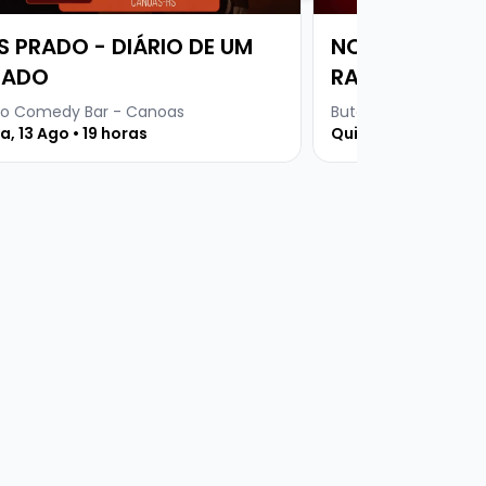
S PRADO - DIÁRIO DE UM
NOITE DO IMP
SADO
RADIOATIVO C
CLEPTON E RA
o Comedy Bar - Canoas
Buteco Comedy Bar
a, 13 Ago • 19 horas
DO PRETINHO 
Quinta, 27 Ago • 19