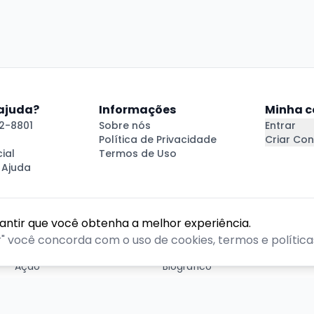
 ajuda?
Informações
Minha c
2-8801
Sobre nós
Entrar
Política de Privacidade
Criar Con
ial
Termos de Uso
 Ajuda
rantir que você obtenha a melhor experiência.
GÊNEROS
r" você concorda com o uso de cookies, termos e políticas
Ação
Biográfico
Comédia
Comédia dramática
Contação
Cult