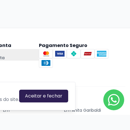
onta
Pagamento Seguro
ta
Aceitar e fechar
CIDADES EM DESTAQUE
 do site.
Em
Em Anita Garibaldi
Em Canela
Em Canoas
Em Caxias do Sul
Em Estrela