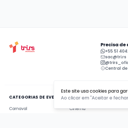
Precisa de
+55 51 404
sac@tri.rs
@trirs_ofic
Central de
Este site usa cookies para ga
CATEGORIAS DE EVENTOS
Ao clicar em "Aceitar e fecha
Carnaval
Cinema
Competição ou torneio
Corporativo
Corrida
Curso, aula, treinamento ou workshop